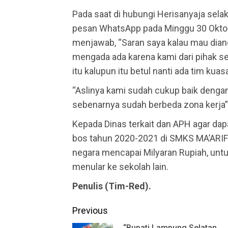
Pada saat di hubungi Herisanyaja se
pesan WhatsApp pada Minggu 30 Okto
menjawab, “Saran saya kalau mau diangka
mengada ada karena kami dari pihak s
itu kalupun itu betul nanti ada tim ku
“Aslinya kami sudah cukup baik denga
sebenarnya sudah berbeda zona kerja”
Kepada Dinas terkait dan APH agar dap
bos tahun 2020-2021 di SMKS MA’ARI
negara mencapai Milyaran Rupiah, untu
menular ke sekolah lain.
Penulis (Tim-Red).
Continue
Previous
“Bupati Lampung Selatan