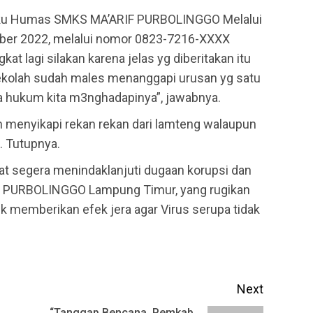
laku Humas SMKS MA’ARIF PURBOLINGGO Melalui
ber 2022, melalui nomor 0823-7216-XXXX
t lagi silakan karena jelas yg diberitakan itu
ekolah sudah males menanggapi urusan yg satu
asa hukum kita m3nghadapinya”, jawabnya.
n menyikapi rekan rekan dari lamteng walaupun
. Tutupnya.
at segera menindaklanjuti dugaan korupsi dan
F PURBOLINGGO Lampung Timur, yang rugikan
k memberikan efek jera agar Virus serupa tidak
Next
“Tanggap Bencana, Pemkab