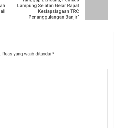
mah
Lampung Selatan Gelar Rapat
Previous
Next
ali
Kesiapsiagaan TRC
post:
post:
Penanggulangan Banjir”
.
Ruas yang wajib ditandai
*