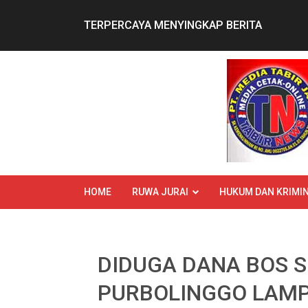
Skip
to
TERPERCAYA MENYINGKAP BERITA
content
HOME
RUWA JURAI
HUKUM DAN KRIMIN
DIDUGA DANA BOS S
PURBOLINGGO LAMP