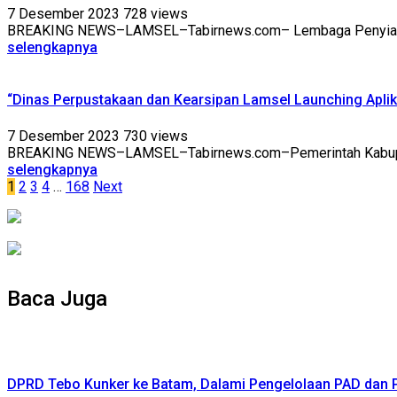
7 Desember 2023
728 views
BREAKING NEWS–LAMSEL–Tabirnews.com– Lembaga Penyiaran P
selengkapnya
“Dinas Perpustakaan dan Kearsipan Lamsel Launching Aplik
7 Desember 2023
730 views
BREAKING NEWS–LAMSEL–Tabirnews.com–Pemerintah Kabupaten 
selengkapnya
Paginasi
1
2
3
4
…
168
Next
pos
Baca Juga
DPRD Tebo Kunker ke Batam, Dalami Pengelolaan PAD dan