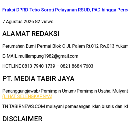
Fraksi DPRD Tebo Soroti Pelayanan RSUD, PAD hingga Perce
7 Agustus 2026
82 views
ALAMAT REDAKSI
Perumahan Bumi Permai Blok C Jl. Palem Rt.012 Rw.013 Yuku
E-MAIL mulllampung1982@gmail.com
HOTLINE 0813 7940 1739 – 0821 8684 7603
PT. MEDIA TABIR JAYA
Penanggungjawab/Pemimpin Umum/Pemimpin Usaha: Mulyanto |
(LIHAT SELENGKAPNYA)
TN TABIRNEWS.COM melayani pemasangan iklan bisnis dan iklan
DISCLAIMER