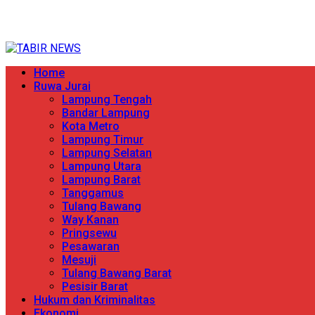
Skip
TERPERCAYA MENYINGKAP BERITA
to
content
Primary
Home
Menu
Ruwa Jurai
Lampung Tengah
Bandar Lampung
Kota Metro
Lampung Timur
Lampung Selatan
Lampung Utara
Lampung Barat
Tanggamus
Tulang Bawang
Way Kanan
Pringsewu
Pesawaran
Mesuji
Tulang Bawang Barat
Pesisir Barat
Hukum dan Kriminalitas
Ekonomi