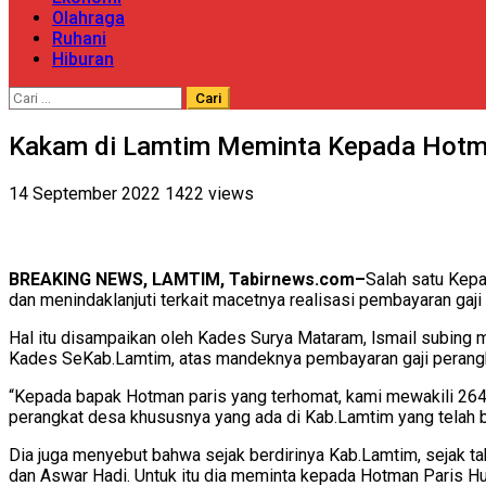
Olahraga
Ruhani
Hiburan
Cari
untuk:
Kakam di Lamtim Meminta Kepada Hotma
14 September 2022
1422 views
BREAKING NEWS, LAMTIM, Tabirnews.com–
Salah satu Kep
dan menindaklanjuti terkait macetnya realisasi pembayaran ga
Hal itu disampaikan oleh Kades Surya Mataram, lsmail subing 
Kades SeKab.Lamtim, atas mandeknya pembayaran gaji perangkat
“Kepada bapak Hotman paris yang terhomat, kami mewakili 264
perangkat desa khususnya yang ada di Kab.Lamtim yang telah be
Dia juga menyebut bahwa sejak berdirinya Kab.Lamtim, sejak tahu
dan Aswar Hadi. Untuk itu dia meminta kepada Hotman Paris H