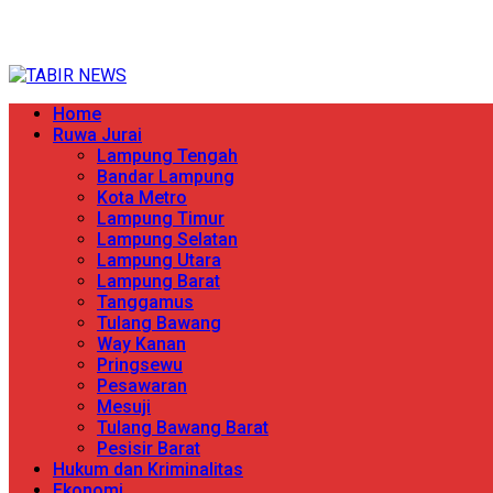
Skip
TERPERCAYA MENYINGKAP BERITA
to
content
Primary
Home
Menu
Ruwa Jurai
Lampung Tengah
Bandar Lampung
Kota Metro
Lampung Timur
Lampung Selatan
Lampung Utara
Lampung Barat
Tanggamus
Tulang Bawang
Way Kanan
Pringsewu
Pesawaran
Mesuji
Tulang Bawang Barat
Pesisir Barat
Hukum dan Kriminalitas
Ekonomi