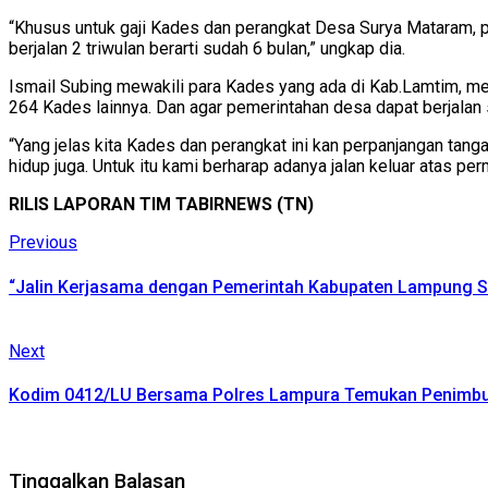
“Khusus untuk gaji Kades dan perangkat Desa Surya Mataram, p
berjalan 2 triwulan berarti sudah 6 bulan,” ungkap dia.
Ismail Subing mewakili para Kades yang ada di Kab.Lamtim, m
264 Kades lainnya. Dan agar pemerintahan desa dapat berjalan
“Yang jelas kita Kades dan perangkat ini kan perpanjangan tanga
hidup juga. Untuk itu kami berharap adanya jalan keluar atas per
RILIS LAPORAN TIM TABIRNEWS (TN)
Continue
Previous
Previous
post:
Reading
“Jalin Kerjasama dengan Pemerintah Kabupaten Lampung Se
Next
Next
post:
Kodim 0412/LU Bersama Polres Lampura Temukan Penimbun
Tinggalkan Balasan