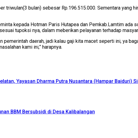
er triwulan(3 bulan) sebesar Rp.196.515.000. Sementara yang hi
eminta kepada Hotman Paris Hutapea dan Pemkab.Lamtim ada sol
 sesuai tupoksi nya, dalam meberikan pelayanan terhadap masyar
n pemerintah daerah, jadi kalau gaji kita macet seperti ini, ya ba
masalahan kami ini,” harapnya.
latan, Yayasan Dharma Putra Nusantara (Hampar Baiduri) Si
an BBM Bersubsidi di Desa Kalibalangan