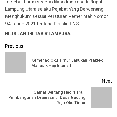
tersebut harus segera dilaporkan kepada Bupati
Lampung Utara selaku Pejabat Yang Berwenang
Menghukum sesuai Peraturan Pemerintah Nomor
94 Tahun 2021 tentang Disiplin PNS.
RILIS : ANDRI TABIR LAMPURA
Continue
Previous
Reading
Kemenag Oku Timur Lakukan Praktek
Pr
Manasik Haji Intensif
po
Next
Camat Belitang Hadiri Trail,
Next
Pembangunan Drainase di Desa Gedung
Rejo Oku Timur
post: