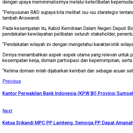
dengan upaya meminimalisirnya melalui keterlibatan kepemuda
“Penyusunan RAD supaya kita melihat isu-isu starategis tenta
tambah Ariswandi.
Pada kesempatan itu, Kabid Kemitraan Dalam Negeri Deputi 
pendekatan kewilayahan pelibatan seluruh stakeholder, penentua
“Pendekatan wilayah ini dengan mengetahui karakteristik wilay
Dirinya menambahkan aspek-aspek utama yang relevan untuk p
kesempatan kerja, domain partisipasi dan kepemimpinan, serta
“Kelima domain inilah dijabarkan kembali dan sebagai acuan s
Continue
Previous
Previous
post:
Reading
Kantor Perwakilan Bank Indonesia (KPW BI) Provinsi Sums
Next
Next
post:
Ketua Srikandi MPC PP Lamteng, Semoga PP Dapat Amanah