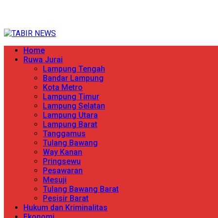
Skip
TERPERCAYA MENYINGKAP BERITA
to
content
Primary
Home
Menu
Ruwa Jurai
Lampung Tengah
Bandar Lampung
Kota Metro
Lampung Timur
Lampung Selatan
Lampung Utara
Lampung Barat
Tanggamus
Tulang Bawang
Way Kanan
Pringsewu
Pesawaran
Mesuji
Tulang Bawang Barat
Pesisir Barat
Hukum dan Kriminalitas
Ekonomi