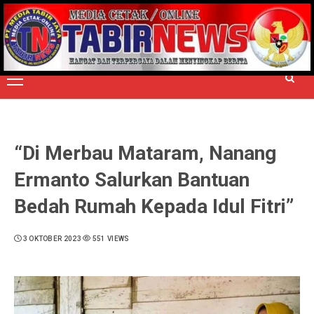
Skip
to
TERPERCAYA MENYINGKAP BERITA
content
Primary
Menu
“Di Merbau Mataram, Nanang
Ermanto Salurkan Bantuan
Bedah Rumah Kepada Idul Fitri”
3 OKTOBER 2023
551 VIEWS