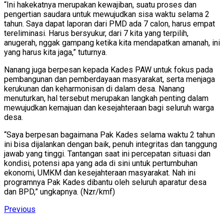
“Ini hakekatnya merupakan kewajiban, suatu proses dan
pengertian saudara untuk mewujudkan sisa waktu selama 2
tahun. Saya dapat laporan dari PMD ada 7 calon, harus empat
tereliminasi. Harus bersyukur, dari 7 kita yang terpilih,
anugerah, nggak gampang ketika kita mendapatkan amanah, ini
yang harus kita jaga,” tuturnya.
Nanang juga berpesan kepada Kades PAW untuk fokus pada
pembangunan dan pemberdayaan masyarakat, serta menjaga
kerukunan dan keharmonisan di dalam desa. Nanang
menuturkan, hal tersebut merupakan langkah penting dalam
mewujudkan kemajuan dan kesejahteraan bagi seluruh warga
desa.
“Saya berpesan bagaimana Pak Kades selama waktu 2 tahun
ini bisa dijalankan dengan baik, penuh integritas dan tanggung
jawab yang tinggi. Tantangan saat ini percepatan situasi dan
kondisi, potensi apa yang ada di sini untuk pertumbuhan
ekonomi, UMKM dan kesejahteraan masyarakat. Nah ini
programnya Pak Kades dibantu oleh seluruh aparatur desa
dan BPD,” ungkapnya. (Nzr/kmf)
Continue
Previous
Previous
post: