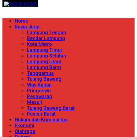
Skip
TERPERCAYA MENYINGKAP BERITA
to
content
Primary
Home
Menu
Ruwa Jurai
Lampung Tengah
Bandar Lampung
Kota Metro
Lampung Timur
Lampung Selatan
Lampung Utara
Lampung Barat
Tanggamus
Tulang Bawang
Way Kanan
Pringsewu
Pesawaran
Mesuji
Tulang Bawang Barat
Pesisir Barat
Hukum dan Kriminalitas
Ekonomi
Olahraga