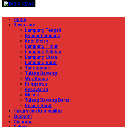
Skip
TERPERCAYA MENYINGKAP BERITA
to
content
Primary
Home
Menu
Ruwa Jurai
Lampung Tengah
Bandar Lampung
Kota Metro
Lampung Timur
Lampung Selatan
Lampung Utara
Lampung Barat
Tanggamus
Tulang Bawang
Way Kanan
Pringsewu
Pesawaran
Mesuji
Tulang Bawang Barat
Pesisir Barat
Hukum dan Kriminalitas
Ekonomi
Olahraga