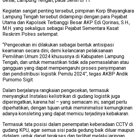
Besar, Lampung Tengah, pada Senin 6/11.
Kegiatan sangat penting tersebut, pimpinan Korp Bhayangkara
Lampung Tengah tersebut didampingi dengan para Pejabat
Utama dan Kapolsek Terbanggi Besar AKP Edi Qorinas, S.H.,
M.H. yang sekaligus sebagai Pejabat Sementara Kasat
Reskrim Polres setempat.
“Pengecekan ini dilakukan sebagai bentuk antisipasi
keamanan secara dini, demi kelancaran pelaksanaan
Pemilihan Umum 2024 khususnya di Kabupaten Lampung
Tengah, dan untuk memastikan tidak ada permasalahan atau
gangguan yang dapat mempengaruhi proses penyimpanan
dan pendistribusi logistik Pemilu 2024”, tegas AKBP Andik
Purnomo Sigit.
Dalam berjalanya rangkaian pengecekan, termasuk
menyangkut Instalasi kelistrikan di gudang logistik juga
diperingatkan, karena hal – yang semacam ini, sangat perlu
diperhatikan, dengan tujuan untuk meminimalisir kemungkinan
adanya konsleting yang dapat memicu terjadinya kebakaran.
Termasuk tata posisi dalam penempatan keberadaan CCTV di
gudang KPU, agar semua sisi pada gedung baik diluar maupun
didalam, untuk dapat terakses dan terlihat melalui jaringan