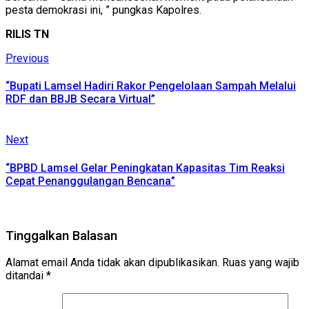
pesta demokrasi ini, ” pungkas Kapolres.
RILIS TN
Continue
Previous
Previous
post:
Reading
“Bupati Lamsel Hadiri Rakor Pengelolaan Sampah Melalui
RDF dan BBJB Secara Virtual”
Next
Next
post:
“BPBD Lamsel Gelar Peningkatan Kapasitas Tim Reaksi
Cepat Penanggulangan Bencana”
Tinggalkan Balasan
Alamat email Anda tidak akan dipublikasikan.
Ruas yang wajib
ditandai
*