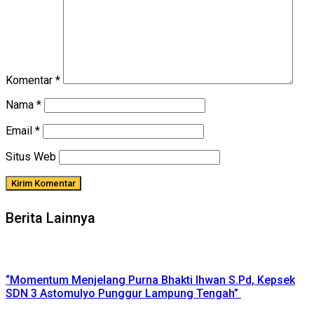
Komentar
*
Nama
*
Email
*
Situs Web
Berita Lainnya
“Momentum Menjelang Purna Bhakti Ihwan S.Pd, Kepsek
SDN 3 Astomulyo Punggur Lampung Tengah”