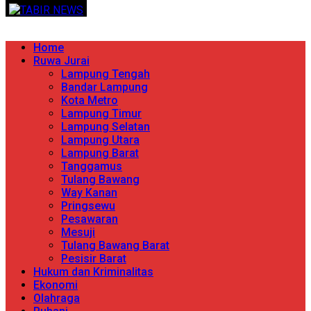
Skip
TERPERCAYA MENYINGKAP BERITA
to
content
Primary
Home
Menu
Ruwa Jurai
Lampung Tengah
Bandar Lampung
Kota Metro
Lampung Timur
Lampung Selatan
Lampung Utara
Lampung Barat
Tanggamus
Tulang Bawang
Way Kanan
Pringsewu
Pesawaran
Mesuji
Tulang Bawang Barat
Pesisir Barat
Hukum dan Kriminalitas
Ekonomi
Olahraga