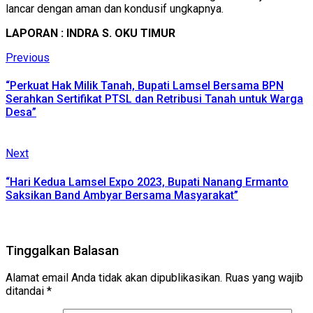
lancar dengan aman dan kondusif ungkapnya.
LAPORAN : INDRA S. OKU TIMUR
Continue
Previous
Previous
post:
Reading
“Perkuat Hak Milik Tanah, Bupati Lamsel Bersama BPN
Serahkan Sertifikat PTSL dan Retribusi Tanah untuk Warga
Desa”
Next
Next
post:
“Hari Kedua Lamsel Expo 2023, Bupati Nanang Ermanto
Saksikan Band Ambyar Bersama Masyarakat”
Tinggalkan Balasan
Alamat email Anda tidak akan dipublikasikan.
Ruas yang wajib
ditandai
*