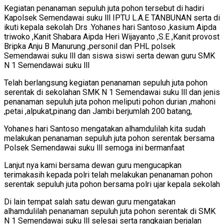
Kegiatan penanaman sepuluh juta pohon tersebut di hadiri
Kapolsek Semendawai suku lll IPTU L.A.E TANBUNAN serta di
ikuti kepala sekolah Drs .Yohanes hari Santoso ,kasium Aipda
triwoko ,Kanit Shabara Aipda Heri Wijayanto ,S.E ,Kanit provost
Bripka Anju B Manurung ,personil dan PHL polsek
Semendawai suku lll dan siswa siswi serta dewan guru SMK
N 1 Semendawai suku lll
Telah berlangsung kegiatan penanaman sepuluh juta pohon
serentak di sekolahan SMK N 1 Semendawai suku lll dan jenis
penanaman sepuluh juta pohon meliputi pohon durian ,mahoni
,petai ,alpukat,pinang dan Jambi berjumlah 200 batang,
Yohanes hari Santoso mengatakan alhamdulilah kita sudah
melakukan penanaman sepuluh juta pohon serentak bersama
Polsek Semendawai suku lll semoga ini bermanfaat
Lanjut nya kami bersama dewan guru mengucapkan
terimakasih kepada polri telah melakukan penanaman pohon
serentak sepuluh juta pohon bersama polri ujar kepala sekolah
Di lain tempat salah satu dewan guru mengatakan
alhamdulilah penanaman sepuluh juta pohon serentak di SMK
N 1 Semendawai suku lll selesai serta rangkaian berjalan