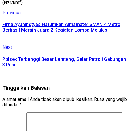
(Nzr/kmf)
Continue
Previous
Previous
post:
Reading
Firna Ayuningtyas Harumkan Almamater SMAN 4 Metro
Berhasil Meraih Juara 2 Kegiatan Lomba Melukis
Next
Next
post:
Polsek Terbanggi Besar Lamteng, Gelar Patroli Gabungan
3 Pilar
Tinggalkan Balasan
Alamat email Anda tidak akan dipublikasikan.
Ruas yang wajib
ditandai
*