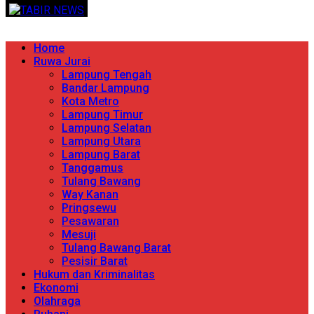
Skip
TERPERCAYA MENYINGKAP BERITA
to
content
Primary
Home
Menu
Ruwa Jurai
Lampung Tengah
Bandar Lampung
Kota Metro
Lampung Timur
Lampung Selatan
Lampung Utara
Lampung Barat
Tanggamus
Tulang Bawang
Way Kanan
Pringsewu
Pesawaran
Mesuji
Tulang Bawang Barat
Pesisir Barat
Hukum dan Kriminalitas
Ekonomi
Olahraga