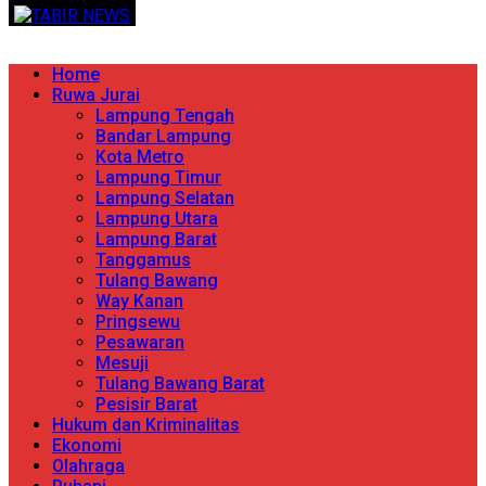
Skip
TERPERCAYA MENYINGKAP BERITA
to
content
Primary
Home
Menu
Ruwa Jurai
Lampung Tengah
Bandar Lampung
Kota Metro
Lampung Timur
Lampung Selatan
Lampung Utara
Lampung Barat
Tanggamus
Tulang Bawang
Way Kanan
Pringsewu
Pesawaran
Mesuji
Tulang Bawang Barat
Pesisir Barat
Hukum dan Kriminalitas
Ekonomi
Olahraga