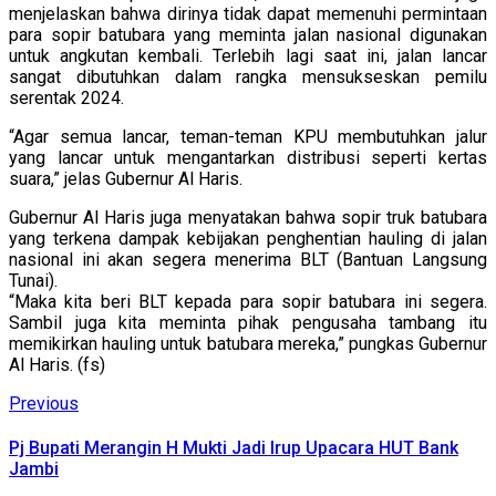
menjelaskan bahwa dirinya tidak dapat memenuhi permintaan
para sopir batubara yang meminta jalan nasional digunakan
untuk angkutan kembali. Terlebih lagi saat ini, jalan lancar
sangat dibutuhkan dalam rangka mensukseskan pemilu
serentak 2024.
“Agar semua lancar, teman-teman KPU membutuhkan jalur
yang lancar untuk mengantarkan distribusi seperti kertas
suara,” jelas Gubernur Al Haris.
Gubernur Al Haris juga menyatakan bahwa sopir truk batubara
yang terkena dampak kebijakan penghentian hauling di jalan
nasional ini akan segera menerima BLT (Bantuan Langsung
Tunai).
“Maka kita beri BLT kepada para sopir batubara ini segera.
Sambil juga kita meminta pihak pengusaha tambang itu
memikirkan hauling untuk batubara mereka,” pungkas Gubernur
Al Haris. (fs)
Continue
Previous
Previous
post:
Reading
Pj Bupati Merangin H Mukti Jadi Irup Upacara HUT Bank
Jambi