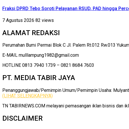
Fraksi DPRD Tebo Soroti Pelayanan RSUD, PAD hingga Perce
7 Agustus 2026
82 views
ALAMAT REDAKSI
Perumahan Bumi Permai Blok C Jl. Palem Rt.012 Rw.013 Yuku
E-MAIL mulllampung1982@gmail.com
HOTLINE 0813 7940 1739 – 0821 8684 7603
PT. MEDIA TABIR JAYA
Penanggungjawab/Pemimpin Umum/Pemimpin Usaha: Mulyanto |
(LIHAT SELENGKAPNYA)
TN TABIRNEWS.COM melayani pemasangan iklan bisnis dan iklan
DISCLAIMER