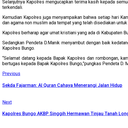
Selanjutnya Kapolres mengucapkan terima kasih kepada semu
terkendali.
Kemudian Kapolres juga menyampaikan bahwa setiap hari Ka
dan agama non muslim ada tempat yang telah disediakan untu
Kapolres berharap agar umat kristiani yang ada di Kabupaten
Sedangkan Pendeta D.Manik menyambut dengan baik kedatang
Kapolres Bungo.
“Selamat datang kepada Bapak Kapolres dan rombongan, kam
bertugas kepada Bapak Kapolres Bungo,”pungkas Pendeta D. Ma
Continue
Previous
Previous
post:
Reading
Sekda Fajarman: Al Quran Cahaya Menerangi Jalan Hidup
Next
Next
post:
Kapolres Bungo AKBP Singgih Hermawan Tinjau Tanah Long