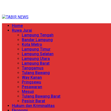
Skip
TERPERCAYA MENYINGKAP BERITA
to
content
Primary
Home
Menu
Ruwa Jurai
Lampung Tengah
Bandar Lampung
Kota Metro
Lampung Timur
Lampung Selatan
Lampung Utara
Lampung Barat
Tanggamus
Tulang Bawang
Way Kanan
Pringsewu
Pesawaran
Mesuji
Tulang Bawang Barat
Pesisir Barat
Hukum dan Kriminalitas
Ekonomi