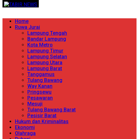
Skip
TERPERCAYA MENYINGKAP BERITA
to
content
Primary
Home
Menu
Ruwa Jurai
Lampung Tengah
Bandar Lampung
Kota Metro
Lampung Timur
Lampung Selatan
Lampung Utara
Lampung Barat
Tanggamus
Tulang Bawang
Way Kanan
Pringsewu
Pesawaran
Mesuji
Tulang Bawang Barat
Pesisir Barat
Hukum dan Kriminalitas
Ekonomi
Olahraga