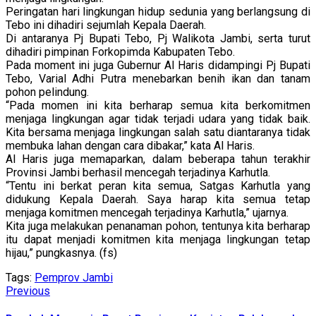
Peringatan hari lingkungan hidup sedunia yang berlangsung di
Tebo ini dihadiri sejumlah Kepala Daerah.
Di antaranya Pj Bupati Tebo, Pj Walikota Jambi, serta turut
dihadiri pimpinan Forkopimda Kabupaten Tebo.
Pada moment ini juga Gubernur Al Haris didampingi Pj Bupati
Tebo, Varial Adhi Putra menebarkan benih ikan dan tanam
pohon pelindung.
“Pada momen ini kita berharap semua kita berkomitmen
menjaga lingkungan agar tidak terjadi udara yang tidak baik.
Kita bersama menjaga lingkungan salah satu diantaranya tidak
membuka lahan dengan cara dibakar,” kata Al Haris.
Al Haris juga memaparkan, dalam beberapa tahun terakhir
Provinsi Jambi berhasil mencegah terjadinya Karhutla.
“Tentu ini berkat peran kita semua, Satgas Karhutla yang
didukung Kepala Daerah. Saya harap kita semua tetap
menjaga komitmen mencegah terjadinya Karhutla,” ujarnya.
Kita juga melakukan penanaman pohon, tentunya kita berharap
itu dapat menjadi komitmen kita menjaga lingkungan tetap
hijau,” pungkasnya. (fs)
Tags:
Pemprov Jambi
Continue
Previous
Previous
post:
Reading