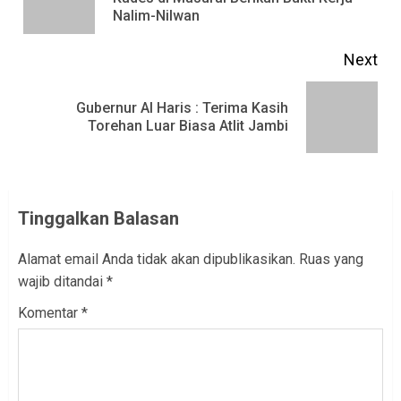
Nalim-Nilwan
pos
Next
Gubernur Al Haris : Terima Kasih
Next
Torehan Luar Biasa Atlit Jambi
post:
Tinggalkan Balasan
Alamat email Anda tidak akan dipublikasikan.
Ruas yang
wajib ditandai
*
Komentar
*