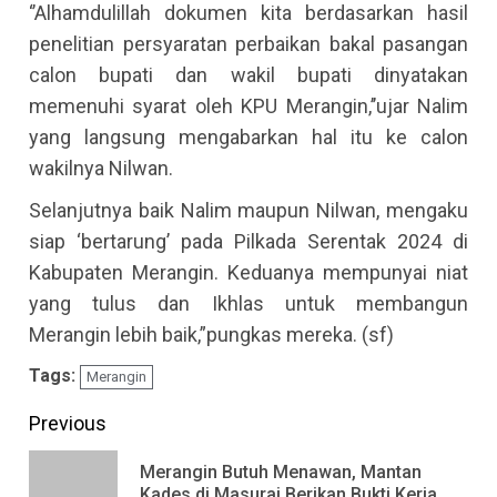
‘’Alhamdulillah dokumen kita berdasarkan hasil
penelitian persyaratan perbaikan bakal pasangan
calon bupati dan wakil bupati dinyatakan
memenuhi syarat oleh KPU Merangin,’’ujar Nalim
yang langsung mengabarkan hal itu ke calon
wakilnya Nilwan.
Selanjutnya baik Nalim maupun Nilwan, mengaku
siap ‘bertarung’ pada Pilkada Serentak 2024 di
Kabupaten Merangin. Keduanya mempunyai niat
yang tulus dan Ikhlas untuk membangun
Merangin lebih baik,”pungkas mereka. (sf)
Tags:
Merangin
Continue
Previous
Reading
Merangin Butuh Menawan, Mantan
Pre
Kades di Masurai Berikan Bukti Kerja