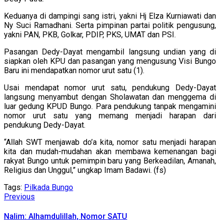
Keduanya di dampingi sang istri, yakni Hj Elza Kurniawati dan
Ny Suci Ramadhani. Serta pimpinan partai politik pengusung,
yakni PAN, PKB, Golkar, PDIP, PKS, UMAT dan PSI.
Pasangan Dedy-Dayat mengambil langsung undian yang di
siapkan oleh KPU dan pasangan yang mengusung Visi Bungo
Baru ini mendapatkan nomor urut satu (1).
Usai mendapat nomor urut satu, pendukung Dedy-Dayat
langsung menyambut dengan Sholawatan dan menggema di
luar gedung KPUD Bungo. Para pendukung tanpak mengamini
nomor urut satu yang memang menjadi harapan dari
pendukung Dedy-Dayat.
“Allah SWT menjawab do’a kita, nomor satu menjadi harapan
kita dan mudah-mudahan akan membawa kemenangan bagi
rakyat Bungo untuk pemimpin baru yang Berkeadilan, Amanah,
Religius dan Unggul,” ungkap Imam Badawi. (fs)
Tags:
Pilkada Bungo
Continue
Previous
Previous
post:
Reading
Nalim: Alhamdulillah, Nomor SATU