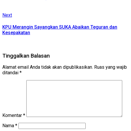
Next
Next
post:
KPU Merangin Sayangkan SUKA Abaikan Teguran dan
Kesepakatan
Tinggalkan Balasan
Alamat email Anda tidak akan dipublikasikan.
Ruas yang wajib
ditandai
*
Komentar
*
Nama
*