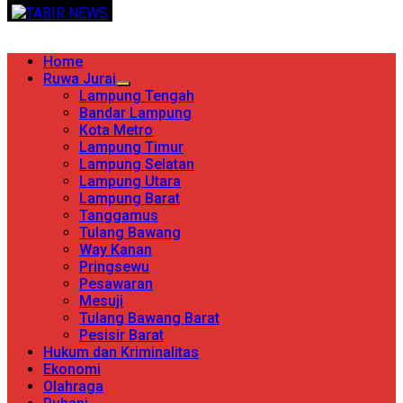
Skip
TERPERCAYA MENYINGKAP BERITA
to
content
Primary
Home
Menu
Ruwa Jurai
Lampung Tengah
Bandar Lampung
Kota Metro
Lampung Timur
Lampung Selatan
Lampung Utara
Lampung Barat
Tanggamus
Tulang Bawang
Way Kanan
Pringsewu
Pesawaran
Mesuji
Tulang Bawang Barat
Pesisir Barat
Hukum dan Kriminalitas
Ekonomi
Olahraga