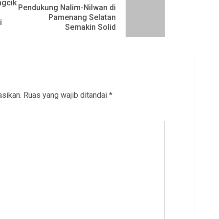
ngcik
Pendukung Nalim-Nilwan di
Previous
Next
Pamenang Selatan
i
Semakin Solid
post:
post:
asikan.
Ruas yang wajib ditandai
*