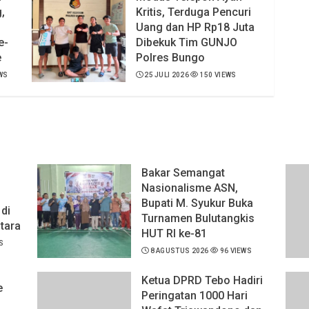
,
Kritis, Terduga Pencuri
Uang dan HP Rp18 Juta
e-
Dibekuk Tim GUNJO
e
Polres Bungo
WS
25 JULI 2026
150 VIEWS
Bakar Semangat
Nasionalisme ASN,
Bupati M. Syukur Buka
di
Turnamen Bulutangkis
tara
HUT RI ke-81
S
8 AGUSTUS 2026
96 VIEWS
Ketua DPRD Tebo Hadiri
e
Peringatan 1000 Hari