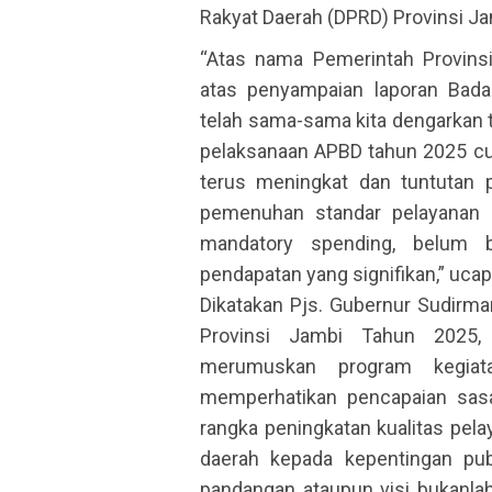
Rakyat Daerah (DPRD) Provinsi J
“Atas nama Pemerintah Provins
atas penyampaian laporan Bad
telah sama-sama kita dengarkan t
pelaksanaan APBD tahun 2025 cu
terus meningkat dan tuntutan p
pemenuhan standar pelayanan 
mandatory spending, belum b
pendapatan yang signifikan,” uca
Dikatakan Pjs. Gubernur Sudir
Provinsi Jambi Tahun 2025,
merumuskan program kegiat
memperhatikan pencapaian sasa
rangka peningkatan kualitas pel
daerah kepada kepentingan pub
pandangan ataupun visi bukanlah