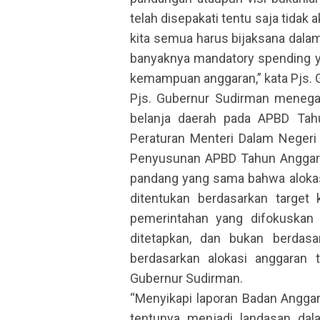
telah disepakati tentu saja tid
kita semua harus bijaksana dal
banyaknya mandatory spending y
kemampuan anggaran,” kata Pjs. 
Pjs. Gubernur Sudirman menega
belanja daerah pada APBD Ta
Peraturan Menteri Dalam Neger
Penyusunan APBD Tahun Anggara
pandang yang sama bahwa alokas
ditentukan berdasarkan target k
pemerintahan yang difokuskan 
ditetapkan, dan bukan berdas
berdasarkan alokasi anggaran 
Gubernur Sudirman.
“Menyikapi laporan Badan Angga
tentunya menjadi landasan da