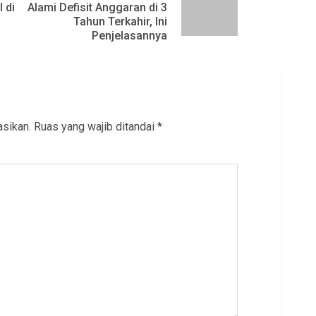
Previous
Next
 di
Alami Defisit Anggaran di 3
Tahun Terkahir, Ini
post:
post:
Penjelasannya
asikan.
Ruas yang wajib ditandai
*