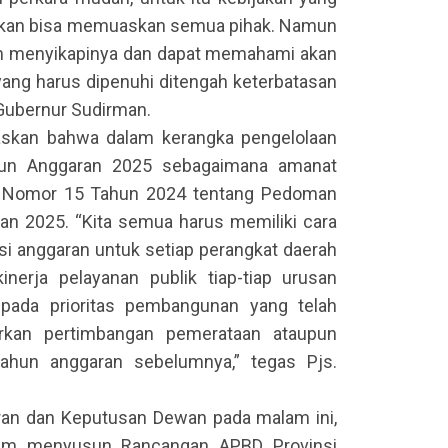
ak akan bisa memuaskan semua pihak. Namun
am menyikapinya dan dapat memahami akan
ang harus dipenuhi ditengah keterbatasan
Gubernur Sudirman.
skan bahwa dalam kerangka pengelolaan
hun Anggaran 2025 sebagaimana amanat
i Nomor 15 Tahun 2024 tentang Pedoman
n 2025. “Kita semua harus memiliki cara
i anggaran untuk setiap perangkat daerah
inerja pelayanan publik tiap-tiap urusan
pada prioritas pembangunan yang telah
arkan pertimbangan pemerataan ataupun
tahun anggaran sebelumnya,” tegas Pjs.
ran dan Keputusan Dewan pada malam ini,
lam menyusun Rancangan APBD Provinsi