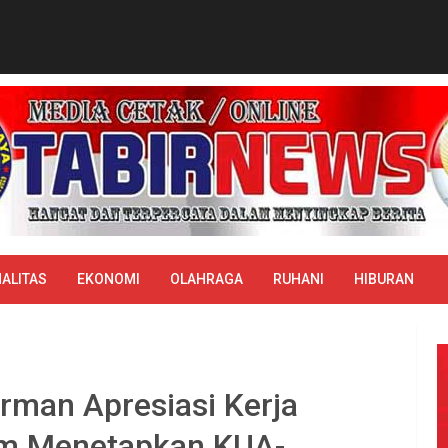
ALITAS
EKONOMI
OLAHRAGA
RUHANI
HIBURAN
irman Apresiasi Kerja
am Menetapkan KUA-