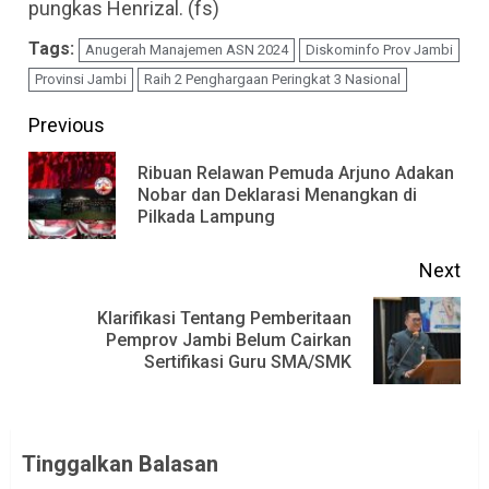
pungkas Henrizal. (fs)
Tags:
Anugerah Manajemen ASN 2024
Diskominfo Prov Jambi
Provinsi Jambi
Raih 2 Penghargaan Peringkat 3 Nasional
Continue
Previous
Reading
Ribuan Relawan Pemuda Arjuno Adakan
Pre
Nobar dan Deklarasi Menangkan di
Pilkada Lampung
pos
Next
Klarifikasi Tentang Pemberitaan
Next
Pemprov Jambi Belum Cairkan
Sertifikasi Guru SMA/SMK
post:
Tinggalkan Balasan