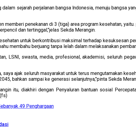
ng dalam sejarah perjalanan bangsa lndonesia, menuju bangsa ya
iden memberi penekanan di 3 (tiga) area program kesehatan, yait
rpencil dan tertinggal,’’jelas Sekda Merangin.
 kesehatan untuk berkontribusi maksimal terhadap kesuksesan 
ah bahu membahu berjuang tanpa lelah dalam melaksanakan pemba
tan, LSNI, swasta, media, profesional, akademisi, seluruh peg
, saya ajak seluruh masyarakat untuk terus mengutamakan kesehatan
045, bahkan sampai ke generasi selanjutnya,’’pinta Sekda Meran
angin itu, diakhiri dengan Penyaluran bantuan sosial Percep
(fs)
Sebanyak 49 Penghargaan
dasi