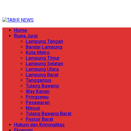
Skip
TERPERCAYA MENYINGKAP BERITA
to
content
Primary
Home
Menu
Ruwa Jurai
Lampung Tengah
Bandar Lampung
Kota Metro
Lampung Timur
Lampung Selatan
Lampung Utara
Lampung Barat
Tanggamus
Tulang Bawang
Way Kanan
Pringsewu
Pesawaran
Mesuji
Tulang Bawang Barat
Pesisir Barat
Hukum dan Kriminalitas
Ekonomi