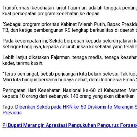
Transformasi kesehatan lanjut Fajarman, adalah tonggak penti
kuat percepatan program kesehatan ke depan.
‘’Sebagai program prioritas Kabinet lVlerah Putih, Bapak Pres
TB, dan ketiga pembangunan RS lengkap berkualitas di daerah te
Pada kesempatan ini, Sekda berpesan kepada seluruh jalaran
setinggi-tingginya, kepada seluruh insan kesehatan yang tel
Lebih lanjut dikatakan Fajarman, tenaga medis, tenaga keseha
kader, terima kasih.
‘’Terus semangat, sebab perjuangan kita belum selesai. Tak lupa
Mari kita bangun bersama budaya sehat, demi lndonesia Emas 2
Peringatan Hari Kesehatan Nasional ke-60 di Kabupaten Mer
kepada 10 orang dari sebanyak 140 orang yang akan diberikan. 
Tags:
Diberikan Sekda pada HKN ke-60
Diskominfo Merangin
Continue
Previous
Previous
post:
Reading
Pj Bupati Merangin Apresiasi Pengukuhan Pengurus Forses