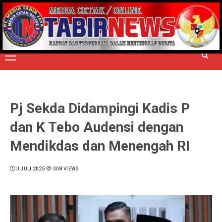
Skip
to
TERPERCAYA MENYINGKAP BERITA
content
Primary
Menu
Pj Sekda Didampingi Kadis P
dan K Tebo Audensi dengan
Mendikdas dan Menengah RI
3 JULI 2025
308 VIEWS