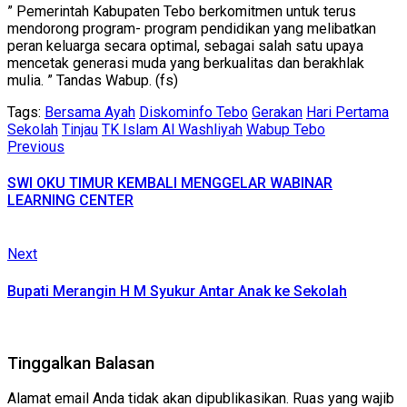
” Pemerintah Kabupaten Tebo berkomitmen untuk terus
mendorong program- program pendidikan yang melibatkan
peran keluarga secara optimal, sebagai salah satu upaya
mencetak generasi muda yang berkualitas dan berakhlak
mulia. ” Tandas Wabup. (fs)
Tags:
Bersama Ayah
Diskominfo Tebo
Gerakan
Hari Pertama
Sekolah
Tinjau
TK Islam Al Washliyah
Wabup Tebo
Continue
Previous
Previous
post:
Reading
SWI OKU TIMUR KEMBALI MENGGELAR WABINAR
LEARNING CENTER
Next
Next
post:
Bupati Merangin H M Syukur Antar Anak ke Sekolah
Tinggalkan Balasan
Alamat email Anda tidak akan dipublikasikan.
Ruas yang wajib