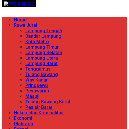
Skip
TERPERCAYA MENYINGKAP BERITA
to
content
Primary
Home
Menu
Ruwa Jurai
Lampung Tengah
Bandar Lampung
Kota Metro
Lampung Timur
Lampung Selatan
Lampung Utara
Lampung Barat
Tanggamus
Tulang Bawang
Way Kanan
Pringsewu
Pesawaran
Mesuji
Tulang Bawang Barat
Pesisir Barat
Hukum dan Kriminalitas
Ekonomi
Olahraga