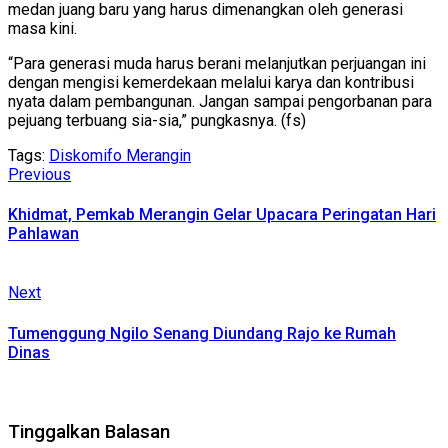
medan juang baru yang harus dimenangkan oleh generasi
masa kini.
“Para generasi muda harus berani melanjutkan perjuangan ini
dengan mengisi kemerdekaan melalui karya dan kontribusi
nyata dalam pembangunan. Jangan sampai pengorbanan para
pejuang terbuang sia-sia,” pungkasnya. (fs)
Tags:
Diskomifo Merangin
Continue
Previous
Previous
post:
Reading
Khidmat, Pemkab Merangin Gelar Upacara Peringatan Hari
Pahlawan
Next
Next
post:
Tumenggung Ngilo Senang Diundang Rajo ke Rumah
Dinas
Tinggalkan Balasan