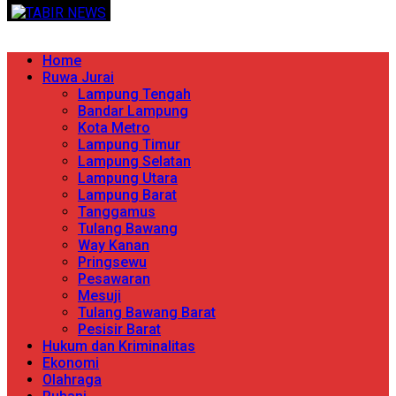
Skip
TERPERCAYA MENYINGKAP BERITA
to
content
Primary
Home
Menu
Ruwa Jurai
Lampung Tengah
Bandar Lampung
Kota Metro
Lampung Timur
Lampung Selatan
Lampung Utara
Lampung Barat
Tanggamus
Tulang Bawang
Way Kanan
Pringsewu
Pesawaran
Mesuji
Tulang Bawang Barat
Pesisir Barat
Hukum dan Kriminalitas
Ekonomi
Olahraga