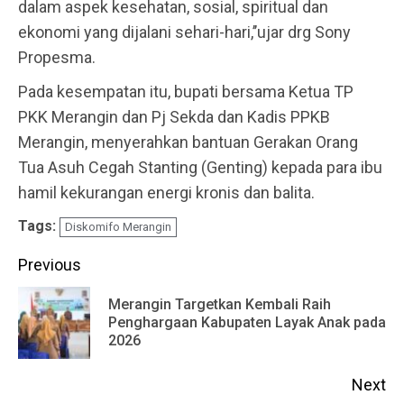
dalam aspek kesehatan, sosial, spiritual dan
ekonomi yang dijalani sehari-hari,’’ujar drg Sony
Propesma.
Pada kesempatan itu, bupati bersama Ketua TP
PKK Merangin dan Pj Sekda dan Kadis PPKB
Merangin, menyerahkan bantuan Gerakan Orang
Tua Asuh Cegah Stanting (Genting) kepada para ibu
hamil kekurangan energi kronis dan balita.
Tags:
Diskomifo Merangin
Continue
Previous
Reading
Merangin Targetkan Kembali Raih
Pr
Penghargaan Kabupaten Layak Anak pada
2026
po
Next