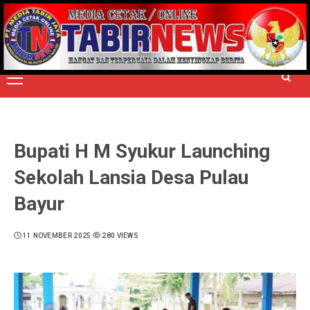
Skip
to
TERPERCAYA MENYINGKAP BERITA
content
Primary
Menu
Bupati H M Syukur Launching
Sekolah Lansia Desa Pulau
Bayur
11 NOVEMBER 2025
280 VIEWS