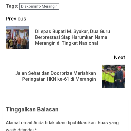
Tags:
Diskominfo Merangin
Continue
Previous
Reading
Dilepas Bupati M. Syukur, Dua Guru
Pr
Berprestasi Siap Harumkan Nama
Merangin di Tingkat Nasional
po
Next
Jalan Sehat dan Doorprize Meriahkan
Next
Peringatan HKN ke-61 di Merangin
post:
Tinggalkan Balasan
Alamat email Anda tidak akan dipublikasikan.
Ruas yang
wajib ditandai
*