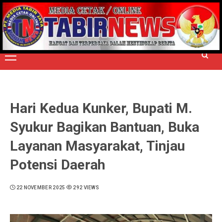
Skip
to
TERPERCAYA MENYINGKAP BERITA
content
Primary
Menu
Hari Kedua Kunker, Bupati M.
Syukur Bagikan Bantuan, Buka
Layanan Masyarakat, Tinjau
Potensi Daerah
22 NOVEMBER 2025
292 VIEWS