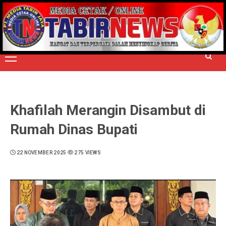
Skip
to
TERPERCAYA MENYINGKAP BERITA
content
Primary
Menu
Khafilah Merangin Disambut di
Rumah Dinas Bupati
22 NOVEMBER 2025
275 VIEWS