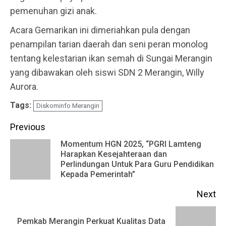
pemenuhan gizi anak.
Acara Gemarikan ini dimeriahkan pula dengan
penampilan tarian daerah dan seni peran monolog
tentang kelestarian ikan semah di Sungai Merangin
yang dibawakan oleh siswi SDN 2 Merangin, Willy
Aurora.
Tags:
Diskominfo Merangin
Continue
Previous
Reading
Momentum HGN 2025, “PGRI Lamteng
Harapkan Kesejahteraan dan
Pr
Perlindungan Untuk Para Guru Pendidikan
po
Kepada Pemerintah”
Next
Pemkab Merangin Perkuat Kualitas Data
Next