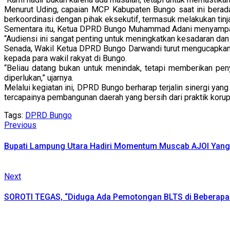
Menurut Uding, capaian MCP Kabupaten Bungo saat ini berada
berkoordinasi dengan pihak eksekutif, termasuk melakukan tinj
Sementara itu, Ketua DPRD Bungo Muhammad Adani menyampaik
“Audiensi ini sangat penting untuk meningkatkan kesadaran dan
Senada, Wakil Ketua DPRD Bungo Darwandi turut mengucapkan
kepada para wakil rakyat di Bungo.
“Beliau datang bukan untuk menindak, tetapi memberikan pen
diperlukan,” ujarnya.
Melalui kegiatan ini, DPRD Bungo berharap terjalin sinergi ya
tercapainya pembangunan daerah yang bersih dari praktik korups
Tags:
DPRD Bungo
Continue
Previous
Previous
post:
Reading
Bupati Lampung Utara Hadiri Momentum Muscab AJOI Yang
Next
Next
post:
SOROTI TEGAS, “Diduga Ada Pemotongan BLTS di Beberapa