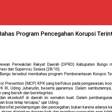
Bahas Program Pencegahan Korupsi Terin
ewan Perwakilan Rakyat Daerah (DPRD) Kabupaten Bungo men
asi dan Supervisi, Selasa (28/10).
Bungo tersebut membahas program Pemberantasan Korupsi Teri
 for Prevention (MCP) KPK yang berfokus pada pengawasan, koord
K RI, Uding Juharudin, beserta jajarannya. Dalam sambutanny
yang bersih dan berintegritas.
f dan eksekutif di daerah ini semakin kuat. Dalam pembanguna
bisa tetap tercapai,” ujar Uding.
bersifat pendampingan dan pencegahan, bukan karena adanya ka
 aturan dijalankan dengan baik dan memberi penguatan agar tida