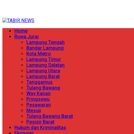
Skip
TERPERCAYA MENYINGKAP BERITA
to
content
Primary
Home
Menu
Ruwa Jurai
Lampung Tengah
Bandar Lampung
Kota Metro
Lampung Timur
Lampung Selatan
Lampung Utara
Lampung Barat
Tanggamus
Tulang Bawang
Way Kanan
Pringsewu
Pesawaran
Mesuji
Tulang Bawang Barat
Pesisir Barat
Hukum dan Kriminalitas
Ekonomi