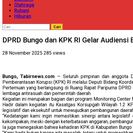
Olahraga
Ruhani
Hiburan
Cari
untuk:
DPRD Bungo dan KPK RI Gelar Audiensi 
28 November 2025
285 views
Bungo, Tabirnews.com
— Seluruh pimpinan dan anggota D
Pemberantasan Korupsi (KPK) RI melalui Deputi Bidang Koordin
Pertemuan yang berlangsung di Ruang Rapat Paripurna DPRD 
lembaga antirasuah dan pemerintah daerah.
Kegiatan ini merupakan bagian dari program Monitoring Center
Hadir dalam kegiatan itu Kasatgas Korsupgah Wilayah 1.2 KP
legislatif dan eksekutif untuk mewujudkan pembangunan daerah 
“Kedatangan kami ingin memastikan sinergi antara legislati
kekompakan, meski dengan keterbatasan anggaran, pembangunan 
Ia juga menegaskan bahwa kehadiran KPK di Kabupaten Bungo 
“Kami hadir bukan karena ada masalah, tetapi untuk memastikan