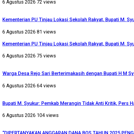
6 Agustus 2026
72 views
Kementerian PU Tinjau Lokasi Sekolah Rakyat, Bupati M. S
6 Agustus 2026
81 views
Kementerian PU Tinjau Lokasi Sekolah Rakyat, Bupati M. S
6 Agustus 2026
75 views
Warga Desa Rejo Sari Berterimakasih dengan Bupati H M Sy
6 Agustus 2026
64 views
Bupati M. Syukur: Pemkab Merangin Tidak Anti Kritik, Pers 
6 Agustus 2026
104 views
“DIPERTANYAKAN ANGGARAN DANA BOS TAHUN 2025 PENG