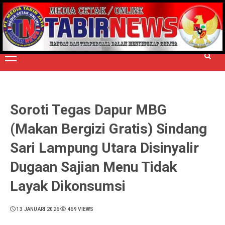
Skip
to
TERPERCAYA MENYINGKAP BERITA
content
Primary
Menu
Soroti Tegas Dapur MBG
(Makan Bergizi Gratis) Sindang
Sari Lampung Utara Disinyalir
Dugaan Sajian Menu Tidak
Layak Dikonsumsi
13 JANUARI 2026
469 VIEWS