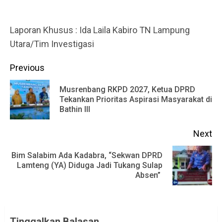
Laporan Khusus : Ida Laila Kabiro TN Lampung
Utara/Tim Investigasi
Continue
Previous
Reading
Musrenbang RKPD 2027, Ketua DPRD
Pr
Tekankan Prioritas Aspirasi Masyarakat di
Bathin III
po
Next
Bim Salabim Ada Kadabra, “Sekwan DPRD
Next
Lamteng (YA) Diduga Jadi Tukang Sulap
Absen”
post:
Tinggalkan Balasan