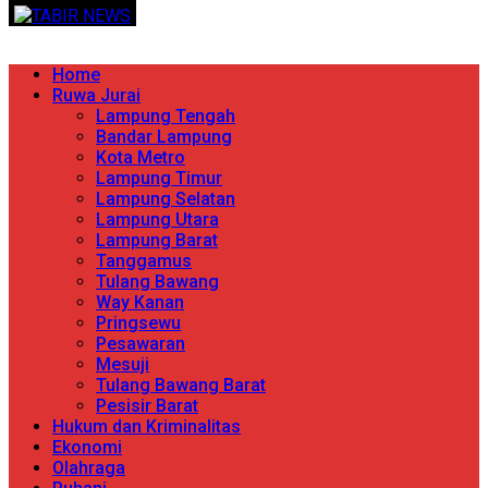
Skip
TERPERCAYA MENYINGKAP BERITA
to
content
Primary
Home
Menu
Ruwa Jurai
Lampung Tengah
Bandar Lampung
Kota Metro
Lampung Timur
Lampung Selatan
Lampung Utara
Lampung Barat
Tanggamus
Tulang Bawang
Way Kanan
Pringsewu
Pesawaran
Mesuji
Tulang Bawang Barat
Pesisir Barat
Hukum dan Kriminalitas
Ekonomi
Olahraga