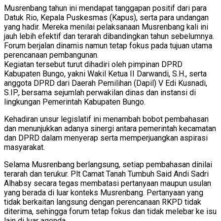
Musrenbang tahun ini mendapat tanggapan positif dari para
Datuk Rio, Kepala Puskesmas (Kapus), serta para undangan
yang hadir. Mereka menilai pelaksanaan Musrenbang kali ini
jauh lebih efektif dan terarah dibandingkan tahun sebelumnya.
Forum berjalan dinamis namun tetap fokus pada tujuan utama
perencanaan pembangunan.
Kegiatan tersebut turut dihadiri oleh pimpinan DPRD
Kabupaten Bungo, yakni Wakil Ketua II Darwandi, S.H., serta
anggota DPRD dari Daerah Pemilihan (Dapil) V Edi Kusnadi,
S.IP., bersama sejumlah perwakilan dinas dan instansi di
lingkungan Pemerintah Kabupaten Bungo.
Kehadiran unsur legislatif ini menambah bobot pembahasan
dan menunjukkan adanya sinergi antara pemerintah kecamatan
dan DPRD dalam menyerap serta memperjuangkan aspirasi
masyarakat.
Selama Musrenbang berlangsung, setiap pembahasan dinilai
terarah dan terukur. Plt Camat Tanah Tumbuh Said Andi Sadri
Alhabsy secara tegas membatasi pertanyaan maupun usulan
yang berada di luar konteks Musrenbang. Pertanyaan yang
tidak berkaitan langsung dengan perencanaan RKPD tidak
diterima, sehingga forum tetap fokus dan tidak melebar ke isu
lain di luar agenda.