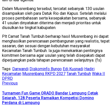
Dalam Musrenbang tersebut, tercatat sebanyak 130 usulan
disampaikan oleh para Datuk Rio dan Kapus. Setelah melalui
proses pembahasan serta kesepakatan bersama, sebanyak
41 usulan dinyatakan diterima dan menjadi prioritas untuk
diusulkan ke tingkat kabupaten.
Plt Camat Tanah Tumbuh berharap hasil Musrenbang ini dapat
menghasilkan perencanaan pembangunan yang realistis, tepat
sasaran, dan sesuai dengan kebutuhan masyarakat
Kecamatan Tanah Tumbuh. Ia juga menekankan pentingnya
komitmen bersama agar usulan yang telah disepakati dapat
diperjuangkan pada tahapan perencanaan selanjutnya. (fs)
Tags:
Darwandi
Diskominfo Bungo
Edi Kusnadi
Hadiri
Kecamatan
Musrenbang RKPD 2027
Tanah Tumbuh
Waka II
DPRD
Continue
Previous
Previous
post:
Reading
Turnamen Fun Game ORADO Bandar Lampung Cetak
Sejarah, 128 Peserta Ramaikan Kompetisi Domino
Perdana di Lampung