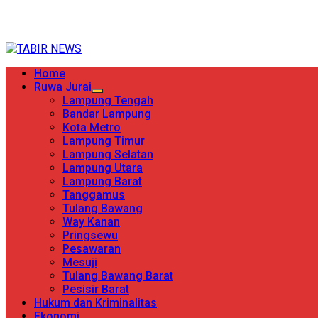
Skip
TERPERCAYA MENYINGKAP BERITA
to
content
Primary
Home
Menu
Ruwa Jurai
Lampung Tengah
Bandar Lampung
Kota Metro
Lampung Timur
Lampung Selatan
Lampung Utara
Lampung Barat
Tanggamus
Tulang Bawang
Way Kanan
Pringsewu
Pesawaran
Mesuji
Tulang Bawang Barat
Pesisir Barat
Hukum dan Kriminalitas
Ekonomi