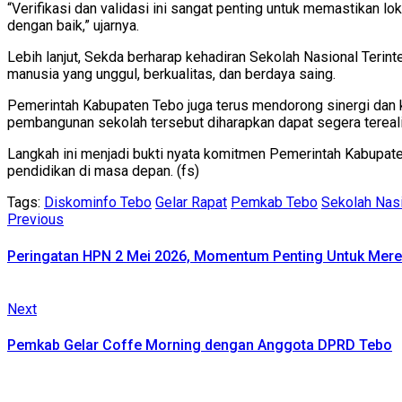
“Verifikasi dan validasi ini sangat penting untuk memastikan l
dengan baik,” ujarnya.
Lebih lanjut, Sekda berharap kehadiran Sekolah Nasional Teri
manusia yang unggul, berkualitas, dan berdaya saing.
Pemerintah Kabupaten Tebo juga terus mendorong sinergi dan ko
pembangunan sekolah tersebut diharapkan dapat segera terea
Langkah ini menjadi bukti nyata komitmen Pemerintah Kabupat
pendidikan di masa depan. (fs)
Tags:
Diskominfo Tebo
Gelar Rapat
Pemkab Tebo
Sekolah Nas
Continue
Previous
Previous
post:
Reading
Peringatan HPN 2 Mei 2026, Momentum Penting Untuk Meref
Next
Next
post:
Pemkab Gelar Coffe Morning dengan Anggota DPRD Tebo