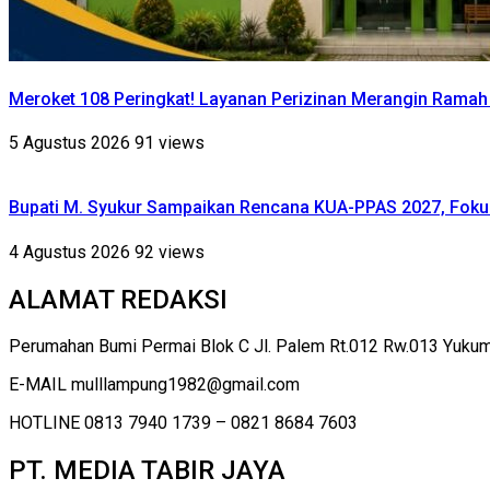
Meroket 108 Peringkat! Layanan Perizinan Merangin Ramah 
5 Agustus 2026
91 views
Bupati M. Syukur Sampaikan Rencana KUA-PPAS 2027, Foku
4 Agustus 2026
92 views
ALAMAT REDAKSI
Perumahan Bumi Permai Blok C Jl. Palem Rt.012 Rw.013 Yuku
E-MAIL mulllampung1982@gmail.com
HOTLINE 0813 7940 1739 – 0821 8684 7603
PT. MEDIA TABIR JAYA