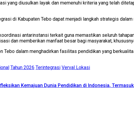
okasi yang diusulkan layak dan memenuhi kriteria yang telah dit
ntegrasi di Kabupaten Tebo dapat menjadi langkah strategis dal
ordinasi antarinstansi terkait guna memastikan seluruh tahapan
lisasi dan memberikan manfaat besar bagi masyarakat, khususn
en Tebo dalam menghadirkan fasilitas pendidikan yang berkuali
ional
Tahun 2026
Terintegrasi
Verval Lokasi
leksikan Kemajuan Dunia Pendidikan di Indonesia, Termasu