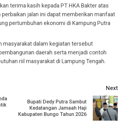
n terima kasih kepada PT HKA Bakter atas
perbaikan jalan ini dapat memberikan manfaat
kung pertumbuhan ekonomi di Kampung Putra
n masyarakat dalam kegiatan tersebut
 pembangunan daerah serta menjadi contoh
tuhan riil masyarakat di Lampung Tengah.
Next
mda
Bupati Dedy Putra Sambut
tik
Previous
Next
Kedatangan Jamaah Haji
Kabupaten Bungo Tahun 2026
post:
post: