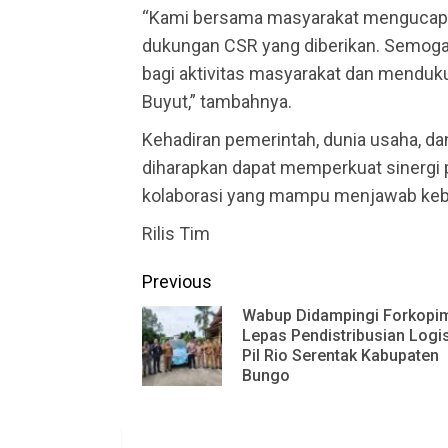
“Kami bersama masyarakat mengucapka
dukungan CSR yang diberikan. Semoga 
bagi aktivitas masyarakat dan mendu
Buyut,” tambahnya.
Kehadiran pemerintah, dunia usaha, da
diharapkan dapat memperkuat sinergi
kolaborasi yang mampu menjawab kebu
Rilis Tim
Continue
Previous
Reading
Wabup Didampingi Forkopi
Lepas Pendistribusian Logis
Pil Rio Serentak Kabupaten
Bungo