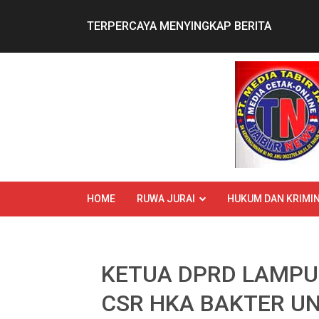
Skip
to
TERPERCAYA MENYINGKAP BERITA
content
HOME
RUWA JURAI
HUKUM DAN KRIMIN
KETUA DPRD LAMPU
CSR HKA BAKTER U