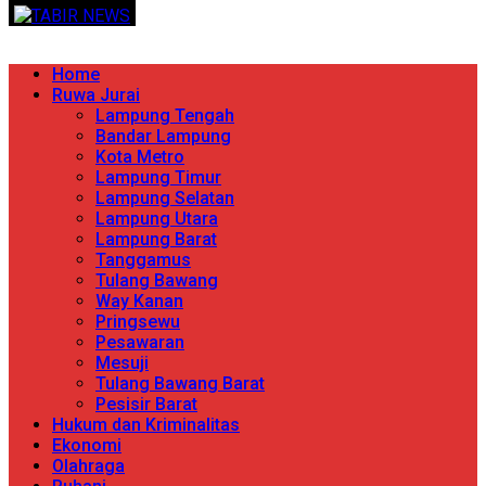
Skip
TERPERCAYA MENYINGKAP BERITA
to
content
Primary
Home
Menu
Ruwa Jurai
Lampung Tengah
Bandar Lampung
Kota Metro
Lampung Timur
Lampung Selatan
Lampung Utara
Lampung Barat
Tanggamus
Tulang Bawang
Way Kanan
Pringsewu
Pesawaran
Mesuji
Tulang Bawang Barat
Pesisir Barat
Hukum dan Kriminalitas
Ekonomi
Olahraga