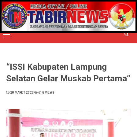
Skip
to
TERPERCAYA MENYINGKAP BERITA
content
Primary
Menu
“ISSI Kabupaten Lampung
Selatan Gelar Muskab Pertama”
28 MARET 2022
618 VIEWS