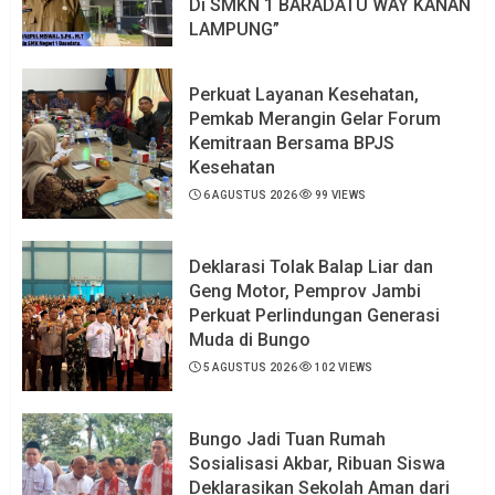
Di SMKN 1 BARADATU WAY KANAN
LAMPUNG”
6 AGUSTUS 2026
101 VIEWS
Perkuat Layanan Kesehatan,
Pemkab Merangin Gelar Forum
Kemitraan Bersama BPJS
Kesehatan
6 AGUSTUS 2026
99 VIEWS
Deklarasi Tolak Balap Liar dan
Geng Motor, Pemprov Jambi
Perkuat Perlindungan Generasi
Muda di Bungo
5 AGUSTUS 2026
102 VIEWS
Bungo Jadi Tuan Rumah
Sosialisasi Akbar, Ribuan Siswa
Deklarasikan Sekolah Aman dari