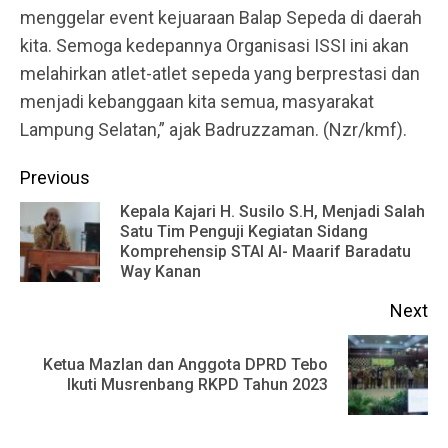
menggelar event kejuaraan Balap Sepeda di daerah
kita. Semoga kedepannya Organisasi ISSI ini akan
melahirkan atlet-atlet sepeda yang berprestasi dan
menjadi kebanggaan kita semua, masyarakat
Lampung Selatan,” ajak Badruzzaman. (Nzr/kmf).
Continue
Previous
Reading
Kepala Kajari H. Susilo S.H, Menjadi Salah
Satu Tim Penguji Kegiatan Sidang
Pr
Komprehensip STAI Al- Maarif Baradatu
po
Way Kanan
Next
Ketua Mazlan dan Anggota DPRD Tebo
Next
Ikuti Musrenbang RKPD Tahun 2023
post: