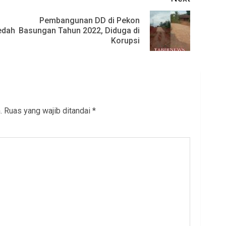
Pembangunan DD di Pekon
Previous
Next
edah
Basungan Tahun 2022, Diduga di
”
Korupsi
post:
post:
.
Ruas yang wajib ditandai
*