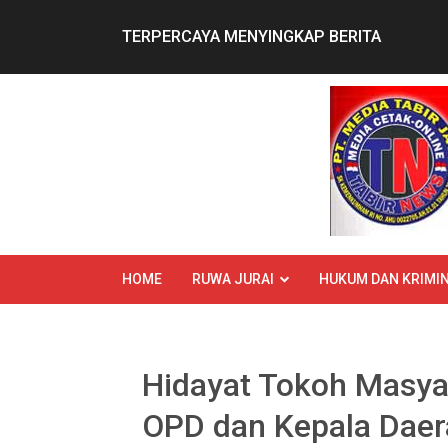
Skip
to
TERPERCAYA MENYINGKAP BERITA
content
HOME
RUWA JURAI
HUKUM DAN KRIMIN
Hidayat Tokoh Masya
OPD dan Kepala Daer