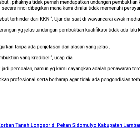
ebut , pihaknya tidak pernah mendapatkan undangan pembuktian ku
secara rinci dibagikan mana kami dinilai tidak memenuhi persya
but terhindar dari KKN “, Ujar dia saat di wawancarai awak media
angan yg jelas ,undangan pembuktian kualifikasi tidak ada lalu k
rkan tanpa ada penjelasan dan alasan yang jelas .
buktian yang kredibel “, ucap dia.
k jadi persoalan, namun yg kami sayangkan adalah penawaran terend
pkan profesional serta berharap agar tidak ada pengondisian te
Korban Tanah Longsor di Pekan Sidomulyo Kabupaten Lamba