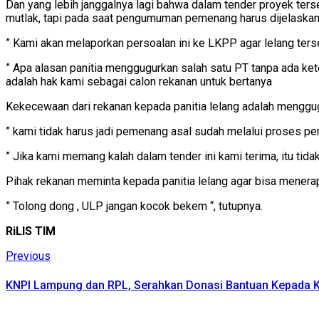
Dan yang lebih janggalnya lagi bahwa dalam tender proyek ters
mutlak, tapi pada saat pengumuman pemenang harus dijelaskan 
” Kami akan melaporkan persoalan ini ke LKPP agar lelang terse
” Apa alasan panitia menggugurkan salah satu PT tanpa ada keter
adalah hak kami sebagai calon rekanan untuk bertanya
Kekecewaan dari rekanan kepada panitia lelang adalah menggugu
” kami tidak harus jadi pemenang asal sudah melalui proses pem
” Jika kami memang kalah dalam tender ini kami terima, itu tida
Pihak rekanan meminta kepada panitia lelang agar bisa menera
” Tolong dong , ULP jangan kocok bekem “, tutupnya.
RiLIS TIM
Continue
Previous
Previous
post:
Reading
KNPI Lampung dan RPL, Serahkan Donasi Bantuan Kepada 