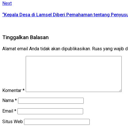
Next
Next
post:
“Kepala Desa di Lamsel Diberi Pemahaman tentang Penyus
Tinggalkan Balasan
Alamat email Anda tidak akan dipublikasikan.
Ruas yang wajib d
Komentar
*
Nama
*
Email
*
Situs Web