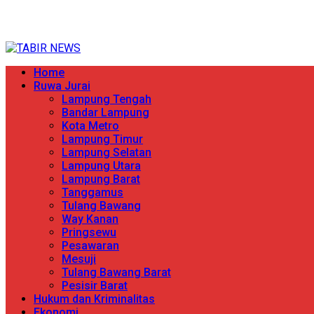
Skip
TERPERCAYA MENYINGKAP BERITA
to
content
Primary
Home
Menu
Ruwa Jurai
Lampung Tengah
Bandar Lampung
Kota Metro
Lampung Timur
Lampung Selatan
Lampung Utara
Lampung Barat
Tanggamus
Tulang Bawang
Way Kanan
Pringsewu
Pesawaran
Mesuji
Tulang Bawang Barat
Pesisir Barat
Hukum dan Kriminalitas
Ekonomi