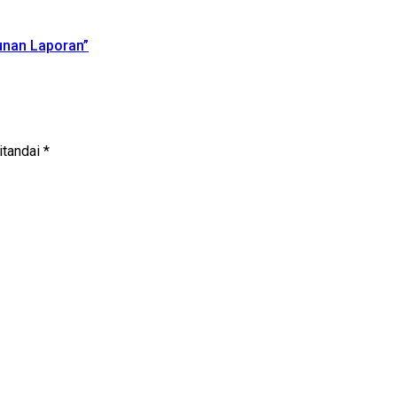
unan Laporan”
itandai
*