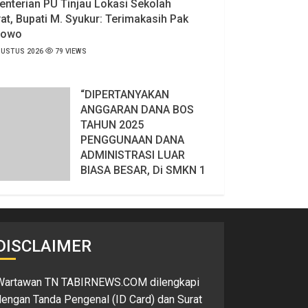
nterian PU Tinjau Lokasi Sekolah
at, Bupati M. Syukur: Terimakasih Pak
bowo
GUSTUS 2026
79 VIEWS
“DIPERTANYAKAN
ANGGARAN DANA BOS
TAHUN 2025
PENGGUNAAN DANA
ADMINISTRASI LUAR
BIASA BESAR, Di SMKN 1
BARADATU WAY KANAN
LAMPUNG”
6 AGUSTUS 2026
109 VIEWS
DISCLAIMER
Wartawan TN TABIRNEWS.COM dilengkapi
engan Tanda Pengenal (ID Card) dan Surat