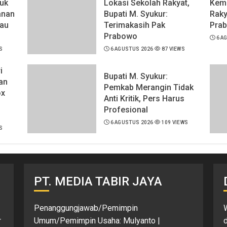
uk
Lokasi Sekolah Rakyat,
Keme
anan
Bupati M. Syukur:
Raky
au
Terimakasih Pak
Pra
Prabowo
6 A
S
6 AGUSTUS 2026
87 VIEWS
i
Bupati M. Syukur:
an
Pemkab Merangin Tidak
ox
Anti Kritik, Pers Harus
Profesional
6 AGUSTUS 2026
109 VIEWS
S
PT. MEDIA TABIR JAYA
Penanggungjawab/Pemimpin
r
Umum/Pemimpin Usaha: Mulyanto |
d