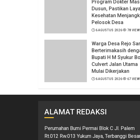
Program Dokter Mas
Dusun, Pastikan Lay
Kesehatan Menjangk
Pelosok Desa
6 AGUSTUS 2026
78 VIEW
Warga Desa Rejo Sar
Berterimakasih deng
Bupati H M Syukur B
Culvert Jalan Utama
Mulai Dikerjakan
6 AGUSTUS 2026
67 VIEW
ALAMAT REDAKSI
Perumahan Bumi Permai Blok C Jl. Palem
Rt.012 Rw.013 Yukum Jaya, Terbanggi Besa