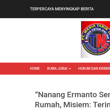
Skip
to
TERPERCAYA MENYINGKAP BERITA
content
HOME
RUWA JURAI
HUKUM DAN KRIMIN
“Nanang Ermanto Se
Rumah, Misiem: Teri