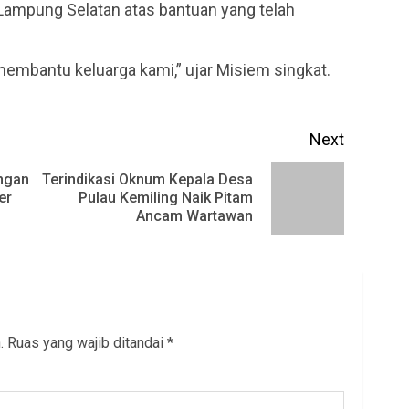
Lampung Selatan atas bantuan yang telah
membantu keluarga kami,” ujar Misiem singkat.
Next
ngan
Terindikasi Oknum Kepala Desa
Previous
Next
er
Pulau Kemiling Naik Pitam
Ancam Wartawan
post:
post:
.
Ruas yang wajib ditandai
*