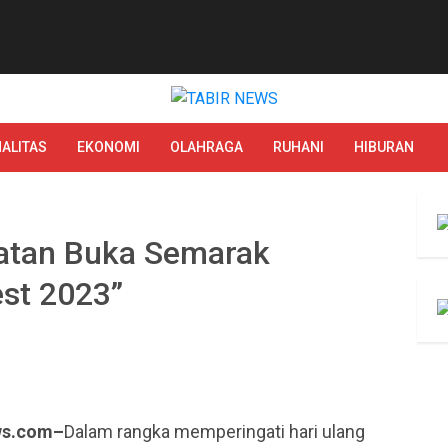
ALITAS
EKONOMI
OLAHRAGA
RUHANI
HIBURAN
atan Buka Semarak
est 2023”
ws.com–
Dalam rangka memperingati hari ulang