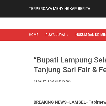
Skip
to
TERPERCAYA MENYINGKAP BERITA
content
HOME
RUWA JURAI
HUKUM DAN KRIMIN
“Bupati Lampung Sel
Tanjung Sari Fair & F
9 AGUSTUS 2023
622 VIEWS
BREAKING NEWS–LAMSEL–Tabirne