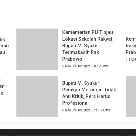
Kementerian PU Tinjau
uk
Lokasi Sekolah Rakyat,
Keme
anan
Bupati M. Syukur:
Raky
au
Terimakasih Pak
Pra
Prabowo
6 AG
6 AGUSTUS 2026
87 VIEWS
i
Bupati M. Syukur:
an
Pemkab Merangin Tidak
ox
Anti Kritik, Pers Harus
Profesional
6 AGUSTUS 2026
110 VIEWS