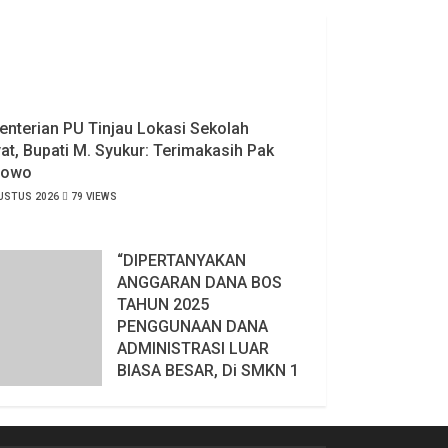
nterian PU Tinjau Lokasi Sekolah
at, Bupati M. Syukur: Terimakasih Pak
bowo
USTUS 2026
79 VIEWS
“DIPERTANYAKAN
ANGGARAN DANA BOS
TAHUN 2025
PENGGUNAAN DANA
ADMINISTRASI LUAR
BIASA BESAR, Di SMKN 1
BARADATU WAY KANAN
LAMPUNG”
6 AGUSTUS 2026
109 VIEWS