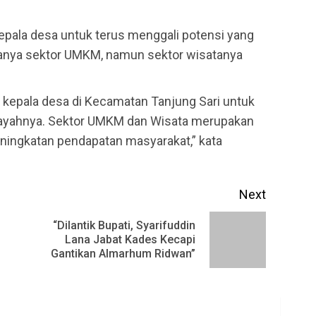
pala desa untuk terus menggali potensi yang
 hanya sektor UMKM, namun sektor wisatanya
 kepala desa di Kecamatan Tanjung Sari untuk
ilayahnya. Sektor UMKM dan Wisata merupakan
ningkatan pendapatan masyarakat,” kata
Next
“Dilantik Bupati, Syarifuddin
Previous
Next
Lana Jabat Kades Kecapi
Gantikan Almarhum Ridwan”
post:
post: