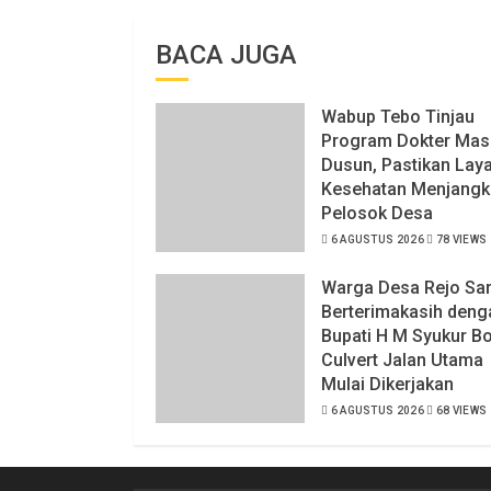
BACA JUGA
Wabup Tebo Tinjau
Program Dokter Mas
Dusun, Pastikan Lay
Kesehatan Menjangk
Pelosok Desa
6 AGUSTUS 2026
78 VIEWS
Warga Desa Rejo Sar
Berterimakasih deng
Bupati H M Syukur B
Culvert Jalan Utama
Mulai Dikerjakan
6 AGUSTUS 2026
68 VIEWS