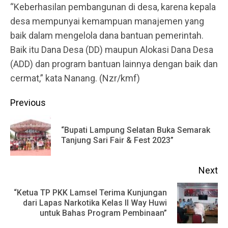
“Keberhasilan pembangunan di desa, karena kepala
desa mempunyai kemampuan manajemen yang
baik dalam mengelola dana bantuan pemerintah.
Baik itu Dana Desa (DD) maupun Alokasi Dana Desa
(ADD) dan program bantuan lainnya dengan baik dan
cermat,” kata Nanang. (Nzr/kmf)
Continue
Previous
Reading
“Bupati Lampung Selatan Buka Semarak
Pr
Tanjung Sari Fair & Fest 2023”
po
Next
“Ketua TP PKK Lamsel Terima Kunjungan
Next
dari Lapas Narkotika Kelas II Way Huwi
untuk Bahas Program Pembinaan”
post: