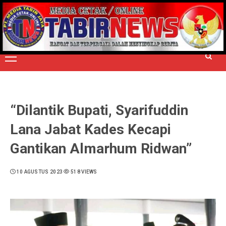
Skip
to
TERPERCAYA MENYINGKAP BERITA
content
Primary
Menu
“Dilantik Bupati, Syarifuddin
Lana Jabat Kades Kecapi
Gantikan Almarhum Ridwan”
10 AGUSTUS 2023
518 VIEWS