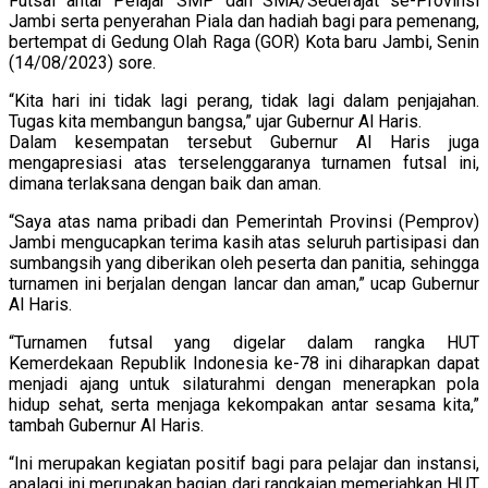
Futsal antar Pelajar SMP dan SMA/Sederajat se-Provinsi
Jambi serta penyerahan Piala dan hadiah bagi para pemenang,
bertempat di Gedung Olah Raga (GOR) Kota baru Jambi, Senin
(14/08/2023) sore.
“Kita hari ini tidak lagi perang, tidak lagi dalam penjajahan.
Tugas kita membangun bangsa,” ujar Gubernur Al Haris.
Dalam kesempatan tersebut Gubernur Al Haris juga
mengapresiasi atas terselenggaranya turnamen futsal ini,
dimana terlaksana dengan baik dan aman.
“Saya atas nama pribadi dan Pemerintah Provinsi (Pemprov)
Jambi mengucapkan terima kasih atas seluruh partisipasi dan
sumbangsih yang diberikan oleh peserta dan panitia, sehingga
turnamen ini berjalan dengan lancar dan aman,” ucap Gubernur
Al Haris.
“Turnamen futsal yang digelar dalam rangka HUT
Kemerdekaan Republik Indonesia ke-78 ini diharapkan dapat
menjadi ajang untuk silaturahmi dengan menerapkan pola
hidup sehat, serta menjaga kekompakan antar sesama kita,”
tambah Gubernur Al Haris.
“Ini merupakan kegiatan positif bagi para pelajar dan instansi,
apalagi ini merupakan bagian dari rangkaian memeriahkan HUT