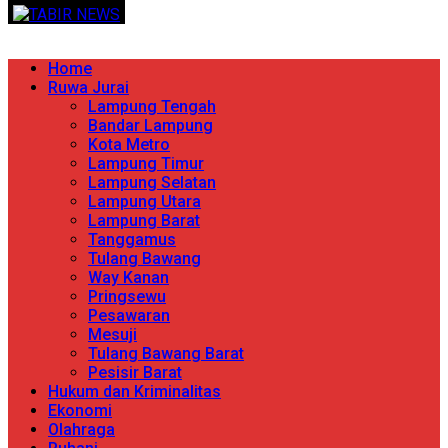
Skip
TERPERCAYA MENYINGKAP BERITA
to
content
Primary
Home
Menu
Ruwa Jurai
Lampung Tengah
Bandar Lampung
Kota Metro
Lampung Timur
Lampung Selatan
Lampung Utara
Lampung Barat
Tanggamus
Tulang Bawang
Way Kanan
Pringsewu
Pesawaran
Mesuji
Tulang Bawang Barat
Pesisir Barat
Hukum dan Kriminalitas
Ekonomi
Olahraga