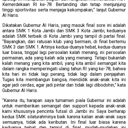
Kemerdekaan RI ke-78. Bertanding dan tetap menjunjung
tinggi sportivitas serta menjaga kekompakan,” lanjut Gubernur
Al Haris.
Dikatakan Gubernur Al Haris, yang masuk final sore ini adalah
antara SMK 1 Kota Jambi dan SMK 3 Kota Jambi, keduanya
adalah SMK terbaik di Kota Jambi yang tampil di partai final.
“Bayangkan, dari ratusan klub yang bermain, di final bertemu
SMK 3 dan SMK 1. Artinya kedua-duanya hebat, kedua-duanya
luar biasa, tinggal lagi persoalan kalah menang, ini persoalan
permainan, ada yang kalah ada yang menang. Tetapi bukanlah
kalah menang yang kita ambil, yang kita ambil semangat kita
dalam rangka memperingati ulang tahun RI yang ke-78, bahwa
kita hari ini tidak lagi perang, tidak lagi dalam penjajahan.
Tugas kita membangun bangsa, mendidik anak-anak kita ini
agar jadi cerdas, agar jadi pintar dan tidak lagi dibodohin,” kata
Gubernur Al Haris.
“Karena itu, harapan saya turnamen piala Gubernur ini adalah
untuk memberikan semangat dan support kepada anak-anak
kami khususnya pencinta futsal di Jambi ini. Saya berharap
kedua SMK silaturahminya baik karena kalian anak-anak saya
semuanya, tidak ada keributan. Ini final luar biasa karena
keduanya hebat dan tampil di final, mudah-mudahan ini