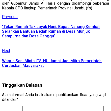
oleh Gubernur Jambi Al Haris dengan didampingi beberapa
Kepala OPD lingkup Pemerintah Provinsi Jambi. (fs)
Continue
Previous
Previous
post:
Reading
“Tekan Rumah Tak Layak Huni, Bupati Nanang Kembali
Serahkan Bantuan Bedah Rumah di Desa Munjuk
Sampurna dan Desa Canggu”
Next
Next
post:
Wagub Sani Minta ITS-NU Jambi Jadi Mitra Pemerintah
Cerdaskan Masyarakat
Tinggalkan Balasan
Alamat email Anda tidak akan dipublikasikan.
Ruas yang wajib
ditandai
*