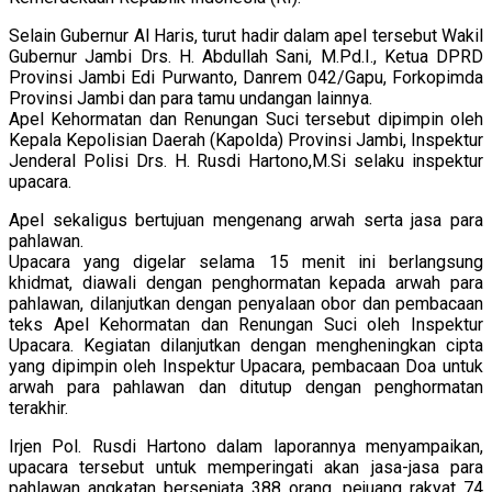
Selain Gubernur Al Haris, turut hadir dalam apel tersebut Wakil
Gubernur Jambi Drs. H. Abdullah Sani, M.Pd.I., Ketua DPRD
Provinsi Jambi Edi Purwanto, Danrem 042/Gapu, Forkopimda
Provinsi Jambi dan para tamu undangan lainnya.
Apel Kehormatan dan Renungan Suci tersebut dipimpin oleh
Kepala Kepolisian Daerah (Kapolda) Provinsi Jambi, Inspektur
Jenderal Polisi Drs. H. Rusdi Hartono,M.Si selaku inspektur
upacara.
Apel sekaligus bertujuan mengenang arwah serta jasa para
pahlawan.
Upacara yang digelar selama 15 menit ini berlangsung
khidmat, diawali dengan penghormatan kepada arwah para
pahlawan, dilanjutkan dengan penyalaan obor dan pembacaan
teks Apel Kehormatan dan Renungan Suci oleh Inspektur
Upacara. Kegiatan dilanjutkan dengan mengheningkan cipta
yang dipimpin oleh Inspektur Upacara, pembacaan Doa untuk
arwah para pahlawan dan ditutup dengan penghormatan
terakhir.
Irjen Pol. Rusdi Hartono dalam laporannya menyampaikan,
upacara tersebut untuk memperingati akan jasa-jasa para
pahlawan angkatan bersenjata 388 orang, pejuang rakyat 74