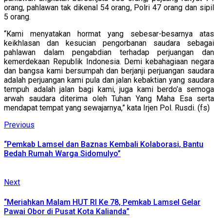
orang, pahlawan tak dikenal 54 orang, Polri 47 orang dan sipil
5 orang.
“Kami menyatakan hormat yang sebesar-besarnya atas
keikhlasan dan kesucian pengorbanan saudara sebagai
pahlawan dalam pengabdian terhadap perjuangan dan
kemerdekaan Republik Indonesia. Demi kebahagiaan negara
dan bangsa kami bersumpah dan berjanji perjuangan saudara
adalah perjuangan kami pula dan jalan kebaktian yang saudara
tempuh adalah jalan bagi kami, juga kami berdo’a semoga
arwah saudara diterima oleh Tuhan Yang Maha Esa serta
mendapat tempat yang sewajarnya,” kata Irjen Pol. Rusdi. (fs)
Continue
Previous
Previous
post:
Reading
“Pemkab Lamsel dan Baznas Kembali Kolaborasi, Bantu
Bedah Rumah Warga Sidomulyo”
Next
Next
post:
“Meriahkan Malam HUT RI Ke 78, Pemkab Lamsel Gelar
Pawai Obor di Pusat Kota Kalianda”