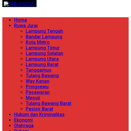
Skip
TERPERCAYA MENYINGKAP BERITA
to
content
Primary
Home
Menu
Ruwa Jurai
Lampung Tengah
Bandar Lampung
Kota Metro
Lampung Timur
Lampung Selatan
Lampung Utara
Lampung Barat
Tanggamus
Tulang Bawang
Way Kanan
Pringsewu
Pesawaran
Mesuji
Tulang Bawang Barat
Pesisir Barat
Hukum dan Kriminalitas
Ekonomi
Olahraga