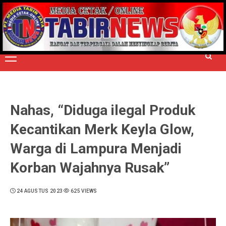
Skip
to
TERPERCAYA MENYINGKAP BERITA
content
Primary
Menu
Nahas, “Diduga ilegal Produk
Kecantikan Merk Keyla Glow,
Warga di Lampura Menjadi
Korban Wajahnya Rusak”
24 AGUSTUS 2023
625 VIEWS