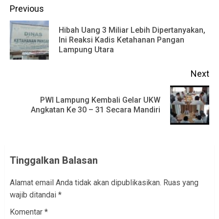
Continue
Previous
Reading
Hibah Uang 3 Miliar Lebih Dipertanyakan,
Pr
Ini Reaksi Kadis Ketahanan Pangan
Lampung Utara
po
Next
PWI Lampung Kembali Gelar UKW
Next
Angkatan Ke 30 – 31 Secara Mandiri
post:
Tinggalkan Balasan
Alamat email Anda tidak akan dipublikasikan.
Ruas yang
wajib ditandai
*
Komentar
*