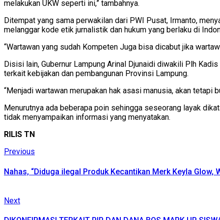
melakukan UKW seperti ini,” tambahnya.
Ditempat yang sama perwakilan dari PWI Pusat, Irmanto, menyam
melanggar kode etik jurnalistik dan hukum yang berlaku di Indo
“Wartawan yang sudah Kompeten Juga bisa dicabut jika wartawan
Disisi lain, Gubernur Lampung Arinal Djunaidi diwakili Plh K
terkait kebijakan dan pembangunan Provinsi Lampung.
“Menjadi wartawan merupakan hak asasi manusia, akan tetapi b
Menurutnya ada beberapa poin sehingga seseorang layak dikata
tidak menyampaikan informasi yang menyatakan.
RILIS TN
Continue
Previous
Previous
post:
Reading
Nahas, “Diduga ilegal Produk Kecantikan Merk Keyla Glow,
Next
Next
post: