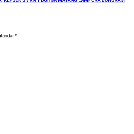
SWA, KEPSEK SMKN 1 BUNGA MAYANG LAMPURA BUNGKAM
itandai
*