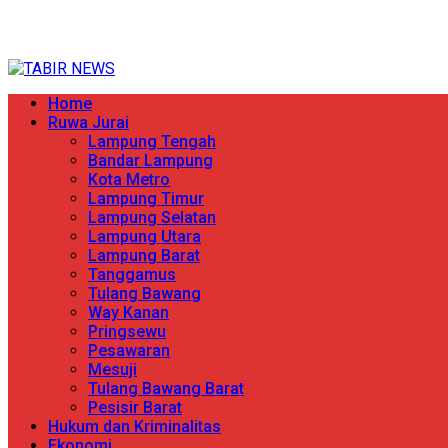
Skip
TERPERCAYA MENYINGKAP BERITA
to
content
Primary
Home
Menu
Ruwa Jurai
Lampung Tengah
Bandar Lampung
Kota Metro
Lampung Timur
Lampung Selatan
Lampung Utara
Lampung Barat
Tanggamus
Tulang Bawang
Way Kanan
Pringsewu
Pesawaran
Mesuji
Tulang Bawang Barat
Pesisir Barat
Hukum dan Kriminalitas
Ekonomi