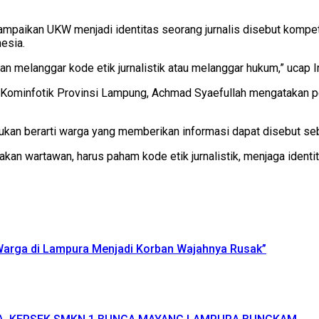
paikan UKW menjadi identitas seorang jurnalis disebut kompeten,
nesia.
 melanggar kode etik jurnalistik atau melanggar hukum,” ucap I
adis Kominfotik Provinsi Lampung, Achmad Syaefullah mengatakan
ukan berarti warga yang memberikan informasi dapat disebut se
kan wartawan, harus paham kode etik jurnalistik, menjaga ident
 Warga di Lampura Menjadi Korban Wajahnya Rusak”