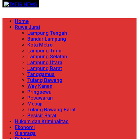
Skip
TERPERCAYA MENYINGKAP BERITA
to
content
Primary
Home
Menu
Ruwa Jurai
Lampung Tengah
Bandar Lampung
Kota Metro
Lampung Timur
Lampung Selatan
Lampung Utara
Lampung Barat
Tanggamus
Tulang Bawang
Way Kanan
Pringsewu
Pesawaran
Mesuji
Tulang Bawang Barat
Pesisir Barat
Hukum dan Kriminalitas
Ekonomi
Olahraga