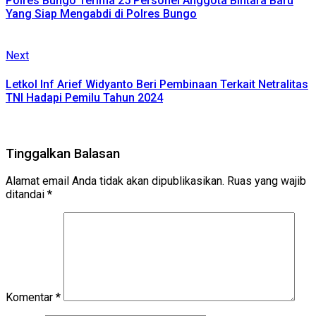
Polres Bungo Terima 25 Personel Anggota Bintara Baru
Yang Siap Mengabdi di Polres Bungo
Next
Next
post:
Letkol Inf Arief Widyanto Beri Pembinaan Terkait Netralitas
TNI Hadapi Pemilu Tahun 2024
Tinggalkan Balasan
Alamat email Anda tidak akan dipublikasikan.
Ruas yang wajib
ditandai
*
Komentar
*