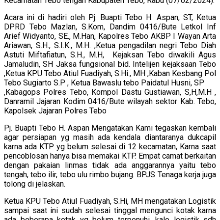
Kecamatan Tebo tengah Kabupaten Tebo, Rabu (07/02/2024).
Acara ini di hadiri oleh Pj. Buapti Tebo H. Aspan, ST, Ketua
DPRD Tebo Mazlan, S.Kom, Dandim 0416/Bute Letkol Inf
Arief Widyanto, SE., M.Han, Kapolres Tebo AKBP I Wayan Arta
Ariawan, S.H., S.I.K., M.H. ,Ketua pengadilan negri Tebo Diah
Astuti Miftafiatun, S.H., M.H, Kejaksan Tebo diwakili Agus
Jamaludin, SH Jaksa fungsional bid. Intelijen kejaksaan Tebo
,Ketua KPU Tebo Atiul Fuadiyah, S.Hi., MH ,Kaban Kesbang Pol
Tebo Sugiarto S.P , Ketua Bawaslu tebo Paidatul Husni, SP
,Kabagops Polres Tebo, Kompol Dastu Gustiawan, S,H,M.H ,
Danramil Jajaran Kodim 0416/Bute wilayah sektor Kab. Tebo,
Kapolsek Jajaran Polres Tebo
Pj. Buapti Tebo H. Aspan Mengatakan Kami tegaskan kembali
agar persiapan yg masih ada kendala diantaranya dukcapil
karna ada KTP yg belum selesai di 12 kecamatan, Karna saat
pencoblosan hanya bisa memakai KTP. Empat camat berkaitan
dengan pakaian linmas tidak ada anggarannya yaitu tebo
tengah, tebo ilir, tebo ulu rimbo bujang. BPJS Tenaga kerja juga
tolong di jelaskan.
Ketua KPU Tebo Atiul Fuadiyah, S.Hi, MH mengatakan Logistik
sampai saat ini sudah selesai tinggal mengunci kotak karna
ada beberapa kotak yg belum terpenuhi, kalo logistik sdh