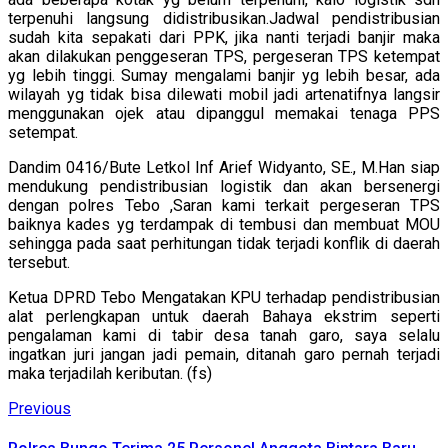
terpenuhi langsung didistribusikan.Jadwal pendistribusian
sudah kita sepakati dari PPK, jika nanti terjadi banjir maka
akan dilakukan penggeseran TPS, pergeseran TPS ketempat
yg lebih tinggi. Sumay mengalami banjir yg lebih besar, ada
wilayah yg tidak bisa dilewati mobil jadi artenatifnya langsir
menggunakan ojek atau dipanggul memakai tenaga PPS
setempat.
Dandim 0416/Bute Letkol Inf Arief Widyanto, SE., M.Han siap
mendukung pendistribusian logistik dan akan bersenergi
dengan polres Tebo ,Saran kami terkait pergeseran TPS
baiknya kades yg terdampak di tembusi dan membuat MOU
sehingga pada saat perhitungan tidak terjadi konflik di daerah
tersebut.
Ketua DPRD Tebo Mengatakan KPU terhadap pendistribusian
alat perlengkapan untuk daerah Bahaya ekstrim seperti
pengalaman kami di tabir desa tanah garo, saya selalu
ingatkan juri jangan jadi pemain, ditanah garo pernah terjadi
maka terjadilah keributan. (fs)
Continue
Previous
Previous
post:
Reading