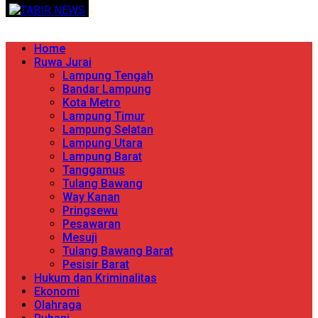
Skip
TERPERCAYA MENYINGKAP BERITA
to
content
Primary
Home
Menu
Ruwa Jurai
Lampung Tengah
Bandar Lampung
Kota Metro
Lampung Timur
Lampung Selatan
Lampung Utara
Lampung Barat
Tanggamus
Tulang Bawang
Way Kanan
Pringsewu
Pesawaran
Mesuji
Tulang Bawang Barat
Pesisir Barat
Hukum dan Kriminalitas
Ekonomi
Olahraga