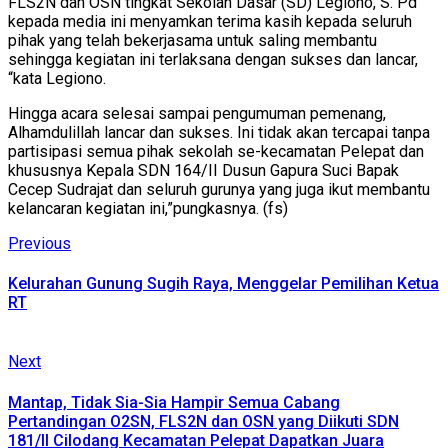
FLS2N dan OSN tingkat Sekolah Dasar (SD) Legiono, S. Pd
kepada media ini menyamkan terima kasih kepada seluruh
pihak yang telah bekerjasama untuk saling membantu
sehingga kegiatan ini terlaksana dengan sukses dan lancar,
“kata Legiono.
Hingga acara selesai sampai pengumuman pemenang,
Alhamdulillah lancar dan sukses. Ini tidak akan tercapai tanpa
partisipasi semua pihak sekolah se-kecamatan Pelepat dan
khususnya Kepala SDN 164/II Dusun Gapura Suci Bapak
Cecep Sudrajat dan seluruh gurunya yang juga ikut membantu
kelancaran kegiatan ini,”pungkasnya. (fs)
Continue
Previous
Previous
post:
Reading
Kelurahan Gunung Sugih Raya, Menggelar Pemilihan Ketua
RT
Next
Next
post:
Mantap, Tidak Sia-Sia Hampir Semua Cabang
Pertandingan O2SN, FLS2N dan OSN yang Diikuti SDN
181/II Cilodang Kecamatan Pelepat Dapatkan Juara