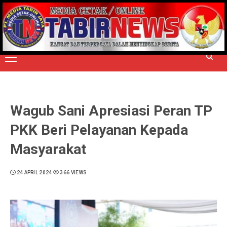
Skip
to
TERPERCAYA MENYINGKAP BERITA
content
Primary
Menu
Wagub Sani Apresiasi Peran TP
PKK Beri Pelayanan Kepada
Masyarakat
24 APRIL 2024
366 VIEWS