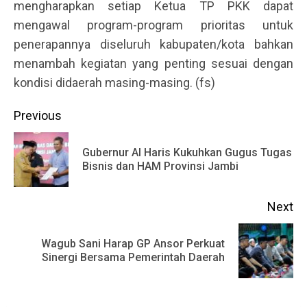
mengharapkan setiap Ketua TP PKK dapat
mengawal program-program prioritas untuk
penerapannya diseluruh kabupaten/kota bahkan
menambah kegiatan yang penting sesuai dengan
kondisi didaerah masing-masing. (fs)
Continue
Previous
Reading
Gubernur Al Haris Kukuhkan Gugus Tugas
Pr
Bisnis dan HAM Provinsi Jambi
po
Next
Wagub Sani Harap GP Ansor Perkuat
Next
Sinergi Bersama Pemerintah Daerah
post: