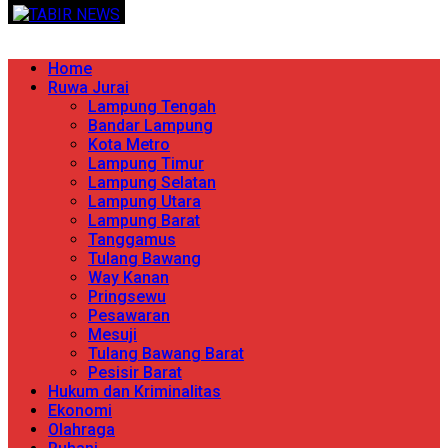
Skip
TERPERCAYA MENYINGKAP BERITA
to
content
Primary
Home
Menu
Ruwa Jurai
Lampung Tengah
Bandar Lampung
Kota Metro
Lampung Timur
Lampung Selatan
Lampung Utara
Lampung Barat
Tanggamus
Tulang Bawang
Way Kanan
Pringsewu
Pesawaran
Mesuji
Tulang Bawang Barat
Pesisir Barat
Hukum dan Kriminalitas
Ekonomi
Olahraga