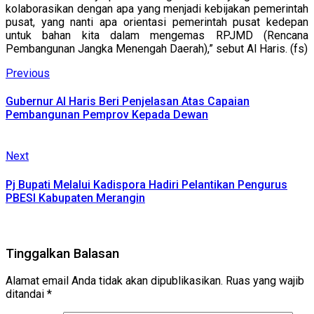
kolaborasikan dengan apa yang menjadi kebijakan pemerintah
pusat, yang nanti apa orientasi pemerintah pusat kedepan
untuk bahan kita dalam mengemas RPJMD (Rencana
Pembangunan Jangka Menengah Daerah),” sebut Al Haris. (fs)
Continue
Previous
Previous
post:
Reading
Gubernur Al Haris Beri Penjelasan Atas Capaian
Pembangunan Pemprov Kepada Dewan
Next
Next
post:
Pj Bupati Melalui Kadispora Hadiri Pelantikan Pengurus
PBESI Kabupaten Merangin
Tinggalkan Balasan
Alamat email Anda tidak akan dipublikasikan.
Ruas yang wajib
ditandai
*