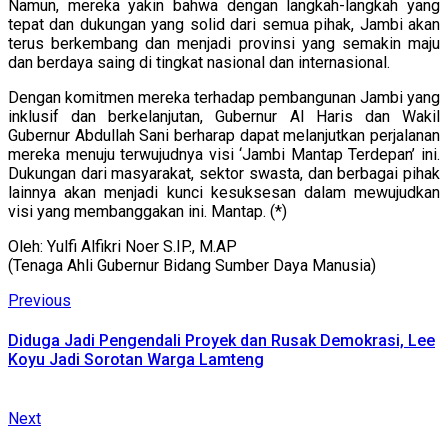
Namun, mereka yakin bahwa dengan langkah-langkah yang
tepat dan dukungan yang solid dari semua pihak, Jambi akan
terus berkembang dan menjadi provinsi yang semakin maju
dan berdaya saing di tingkat nasional dan internasional.
Dengan komitmen mereka terhadap pembangunan Jambi yang
inklusif dan berkelanjutan, Gubernur Al Haris dan Wakil
Gubernur Abdullah Sani berharap dapat melanjutkan perjalanan
mereka menuju terwujudnya visi ‘Jambi Mantap Terdepan’ ini.
Dukungan dari masyarakat, sektor swasta, dan berbagai pihak
lainnya akan menjadi kunci kesuksesan dalam mewujudkan
visi yang membanggakan ini. Mantap. (*)
Oleh: Yulfi Alfikri Noer S.IP., M.AP
(Tenaga Ahli Gubernur Bidang Sumber Daya Manusia)
Continue
Previous
Previous
post:
Reading
Diduga Jadi Pengendali Proyek dan Rusak Demokrasi, Lee
Koyu Jadi Sorotan Warga Lamteng
Next
Next
post: