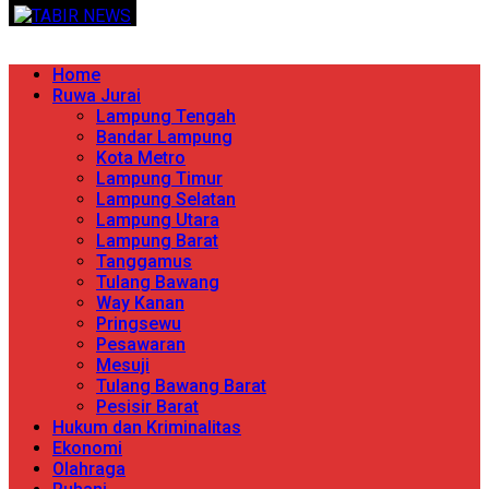
Skip
TERPERCAYA MENYINGKAP BERITA
to
content
Primary
Home
Menu
Ruwa Jurai
Lampung Tengah
Bandar Lampung
Kota Metro
Lampung Timur
Lampung Selatan
Lampung Utara
Lampung Barat
Tanggamus
Tulang Bawang
Way Kanan
Pringsewu
Pesawaran
Mesuji
Tulang Bawang Barat
Pesisir Barat
Hukum dan Kriminalitas
Ekonomi
Olahraga