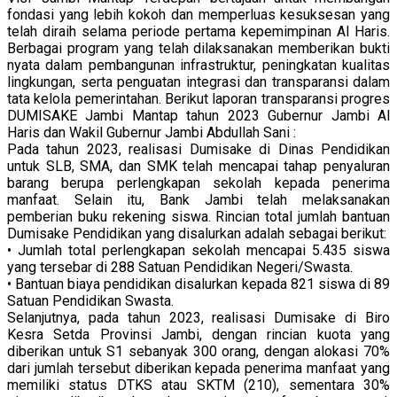
fondasi yang lebih kokoh dan memperluas kesuksesan yang
telah diraih selama periode pertama kepemimpinan Al Haris.
Berbagai program yang telah dilaksanakan memberikan bukti
nyata dalam pembangunan infrastruktur, peningkatan kualitas
lingkungan, serta penguatan integrasi dan transparansi dalam
tata kelola pemerintahan. Berikut laporan transparansi progres
DUMISAKE Jambi Mantap tahun 2023 Gubernur Jambi Al
Haris dan Wakil Gubernur Jambi Abdullah Sani :
Pada tahun 2023, realisasi Dumisake di Dinas Pendidikan
untuk SLB, SMA, dan SMK telah mencapai tahap penyaluran
barang berupa perlengkapan sekolah kepada penerima
manfaat. Selain itu, Bank Jambi telah melaksanakan
pemberian buku rekening siswa. Rincian total jumlah bantuan
Dumisake Pendidikan yang disalurkan adalah sebagai berikut:
• Jumlah total perlengkapan sekolah mencapai 5.435 siswa
yang tersebar di 288 Satuan Pendidikan Negeri/Swasta.
• Bantuan biaya pendidikan disalurkan kepada 821 siswa di 89
Satuan Pendidikan Swasta.
Selanjutnya, pada tahun 2023, realisasi Dumisake di Biro
Kesra Setda Provinsi Jambi, dengan rincian kuota yang
diberikan untuk S1 sebanyak 300 orang, dengan alokasi 70%
dari jumlah tersebut diberikan kepada penerima manfaat yang
memiliki status DTKS atau SKTM (210), sementara 30%