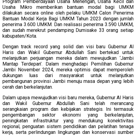
Program Pemberdayaan Usaha Menengah, Usaha Kecil dan
Usaha Mikro memberikan bantuan modal bagi UMKM
dilakukan secara online oleh pelaku UMKM Calon Penerima
Bantuan Modal Kerja Bagi UMKM Tahun 2023 dengan jumlah
penerima 3.600 UMKM. Dan realisasi penerima 3.590 UMKM,
dan sudah merekrut pendamping Dumisake 33 orang setiap
kabupaten/Kota.
Dengan track record yang solid dan visi baru Gubernur Al
Haris dan Wakil Gubernur Abdullah Sani bertekad untuk
melanjutkan perjuangan mereka dalam mewujudkan ‘Jambi
Mantap Terdepan’. Dalam menghadapi Pemilihan Gubernur
Jambi November 2024, mereka optimis dapat memperoleh
dukungan luas dari masyarakat untuk melanjutkan
pembangunan provinsi Jambi menuju masa depan yang lebih
cerah dan berkelanjutan.
Dalam upaya mewujudkan visi baru mereka, Gubernur Al Haris
dan Wakil Gubernur Abdullah Sani telah merancang
serangkaian program dan kebijakan strategis. Ini termasuk
pengembangan sektor ekonomi yang berkelanjutan,
peningkatan infrastruktur yang mendukung konektivitas
regional, penguatan sistem pendidikan dan pelatihan tenaga
kerja, serta perlindungan lingkungan dan konservasi sumber