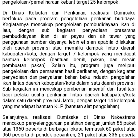
pengelolaan/pemeliharaan kebun) target 25 kelompok .
Di Dinas Kelautan dan Perikanan, realisasi Dumisake
berfokus pada program pengelolaan perikanan budidaya.
Kegiatannya mencakup pengelolaan pembudidayaan ikan di
laut, dengan sub kegiatan penyediaan prasarana
pembudidayaan ikan di air payau dan air tawar yang
penggunaan sumber dayanya lebih efisien apabila dilakukan
oleh daerah provinsi atau memiliki dampak lintas daerah
kabupaten/kota, dengan target 7 kelompok yang mendapat
bantuan kelompok (bantuan benih, pakan, dan mesin
pembuatan pakan). Selain itu, program juga meliputi
pengelolaan dan pemasaran hasil perikanan, dengan kegiatan
penyediaan dan penyaluran bahan baku industri pengolahan
ikan lintas daerah kabupaten/kota dalam satu daerah provinsi.
Sub kegiatan ini mencakup pemberian insentif dan fasilitasi
bagi pelaku usaha perikanan lintas daerah kabupaten/kota
dalam satu daerah provinsi Jambi, dengan target 14 kelompok
yang mendapat bantuan KLP (bantuan alat pengolahan).
Selanjutnya, realisasi Dumisake di Dinas Nakestrans
mencakup penyelenggaraan pelatihan dengan jumlah 85 paket
atau 1360 peserta di berbagai lokasi, termasuk 60 paket atau
960 peserta di pondok pesantren, 21 paket atau 336 peserta