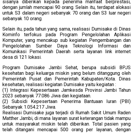
sisanya diberikan kepada penerima manfaat berprestasi,
dengan jumlah mencapai 90 orang. Selain itu, terdapat alokasi
untuk S3 dalam negeri sebanyak 70 orang dan S3 luar negeri
sebanyak 10 orang.
Selain itu, pada tahun yang sama, realisasi Dumisake di Dinas
Kominfo terfokus pada Program Pengelolahan Aplikasi
Komputer, yang mencakup sub kegiatan Pengembangan dan
Pengelolahan Sumber Daya Teknologi Informasi dan
Komunikasi Pemerintah Daerah serta layanan link internet
desa di 121 lokasi.
Program Dumisake Jambi Sehat, berupa subsidi BPJS
kesehatan bagi keluarga miskin yang belum ditanggung oleh
Pemerintah Pusat dan Pemerintah Kabupaten/Kota. Dinas
kesehatan, realisasi kegiatan Dumisake yaitu kegiatan :
(1) Integrasi Kepesertaaan Jamkesda Provinsi Jambi Tahun
2023 sebanyak 77.086 Jiwa dan kegiataan.
(2) Subsidi Kepesertaan Penerima Bantuaan Iuran (PBI)
Sebanyak 1.054.217 Jiwa.
Realisasi Dumisake juga terjadi di Rumah Sakit Umum Raden
Matther Jambi, di mana layanan surat keterangan tidak mampu
untuk masyarakat miskin telah diberikan. Total pasien yang
telah ditangani mencapai 500 orang per layanan, dengan