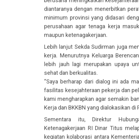
berusaha meningkatkan kesejahteraan 
diantaranya dengan menerbitkan per
minimum provinsi yang didasari den
perusahaan agar tenaga kerja masuk
maupun ketenagakerjaan.
Lebih lanjut Sekda Sudirman juga men
kerja. Menurutnya Keluarga Berencan
lebih jauh lagi merupakan upaya u
sehat dan berkualitas.
“Saya berharap dari dialog ini ada 
fasilitas kesejahteraan pekerja dan p
kami mengharapkan agar semakin ban
Kerja dan BKKBN yang dialokasikan di P
Sementara itu, Direktur Hubun
Ketenagakerjaan RI Dinar Titus mela
kegiatan kolaborasi antara Kementer