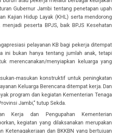
buruh atau pekerja melalui berbagai kebijakan
aturan Gubernur Jambi tentang penetapan upah
gan Kajian Hidup Layak (KHL) serta mendorong
 menjadi peserta BPJS, baik BPJS Kesehatan
gapresiasi pelayanan KB bagi pekerja ditempat
a ini bukan hanya tentang jumlah anak, tetapi
ntuk merencanakan/menyiapkan keluarga yang
masukan-masukan konstruktif untuk peningkatan
elayanan Keluarga Berencana ditempat kerja. Dan
yak program dan kegiatan Kementerian Tenaga
rovinsi Jambi,” tutup Sekda.
gan Kerja dan Pengupahan Kementerian
porkan, kegiatan yang dilaksanakan merupakan
ian Ketenagakerjaan dan BKKBN yang bertujuan