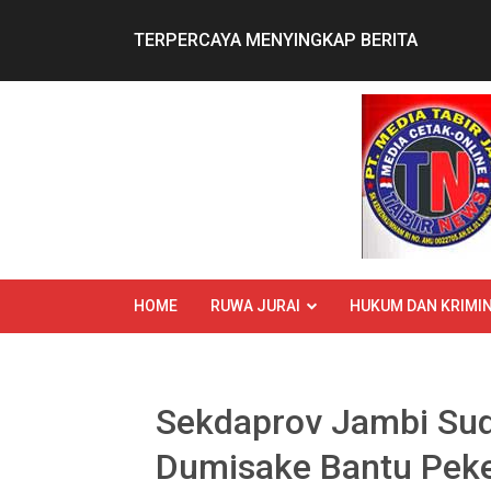
Skip
to
TERPERCAYA MENYINGKAP BERITA
content
HOME
RUWA JURAI
HUKUM DAN KRIMIN
Sekdaprov Jambi Sud
Dumisake Bantu Peke