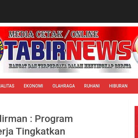
ALITAS
EKONOMI
OLAHRAGA
RUHANI
HIBURAN
irman : Program
rja Tingkatkan