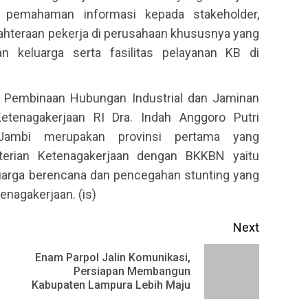
pemahaman informasi kepada stakeholder,
ahteraan pekerja di perusahaan khususnya yang
n keluarga serta fasilitas pelayanan KB di
al Pembinaan Hubungan Industrial dan Jaminan
etenagakerjaan RI Dra. Indah Anggoro Putri
ambi merupakan provinsi pertama yang
terian Ketenagakerjaan dengan BKKBN yaitu
uarga berencana dan pencegahan stunting yang
nagakerjaan. (is)
Next
Enam Parpol Jalin Komunikasi,
Previous
Next
Persiapan Membangun
Kabupaten Lampura Lebih Maju
post:
post: