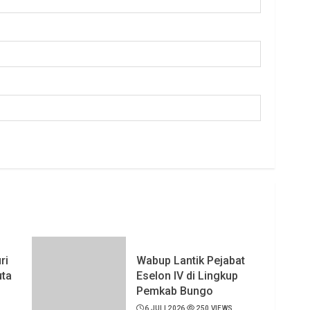
ri
Wabup Lantik Pejabat
uta
Eselon IV di Lingkup
Pemkab Bungo
6 JULI 2026
250 VIEWS