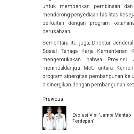
untuk memberikan pembinaan dan 
mendorong penyediaan fasilitas kesej
berkaitan dengan program ketahana
perusahaan.
Sementara itu juga, Direktur Jender
Sosial Tenaga Kerja Kementerian K
mengemukakan bahwa Provinsi J
menindaklanjuti MoU antara Kemen
program sinergitas pembangunan kel
disinergikan dengan pembangunan kete
Continue
Previous
Reading
Evolusi Visi ‘Jambi Mantap
Terdepan’