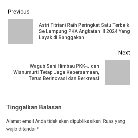
Continue
Previous
Reading
Astri Fitriani Raih Peringkat Satu Terbaik
Pre
Se Lampung PKA Angkatan III 2024 Yang
Layak di Banggakan
pos
Next
Wagub Sani Himbau PKK-J dan
Next
Wisnumurti Tetap Jaga Kebersamaan,
Terus Berinovasi dan Berkreasi
post:
Tinggalkan Balasan
Alamat email Anda tidak akan dipublikasikan.
Ruas yang
wajib ditandai
*