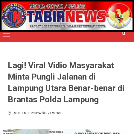
Skip
to
TERPERCAYA MENYINGKAP BERITA
content
Primary
Menu
Lagi! Viral Vidio Masyarakat
Minta Pungli Jalanan di
Lampung Utara Benar-benar di
Brantas Polda Lampung
5 SEPTEMBER 2024
579 VIEWS