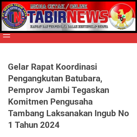
Skip
to
TERPERCAYA MENYINGKAP BERITA
content
Primary
Menu
Gelar Rapat Koordinasi
Pengangkutan Batubara,
Pemprov Jambi Tegaskan
Komitmen Pengusaha
Tambang Laksanakan Ingub No
1 Tahun 2024