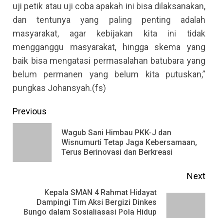
uji petik atau uji coba apakah ini bisa dilaksanakan,
dan tentunya yang paling penting adalah
masyarakat, agar kebijakan kita ini tidak
mengganggu masyarakat, hingga skema yang
baik bisa mengatasi permasalahan batubara yang
belum permanen yang belum kita putuskan,”
pungkas Johansyah.(fs)
Continue
Previous
Reading
Wagub Sani Himbau PKK-J dan
Pre
Wisnumurti Tetap Jaga Kebersamaan,
Terus Berinovasi dan Berkreasi
pos
Next
Kepala SMAN 4 Rahmat Hidayat
Dampingi Tim Aksi Bergizi Dinkes
Next
Bungo dalam Sosialiasasi Pola Hidup